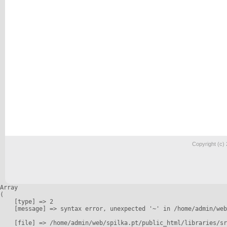
Copyright (c)
Array

(

    [type] => 2

    [message] => syntax error, unexpected '~' in /home/admin/web
    [file] => /home/admin/web/spilka.pt/public_html/libraries/sr