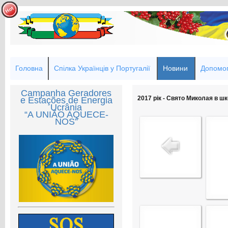
Головна
Спілка Українців у Португалії
Новини
Допомог
Campanha Geradores
2017 рік - Свято Миколая в шк
e Estações de Energia
Ucrânia
“A UNIÃO AQUECE-
NOS”