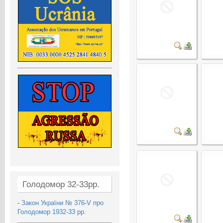
Голодомор 32-33рр.
-
Закон України № 376-V про
Голодомор 1932-33 рр.