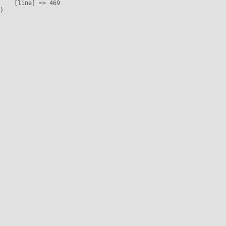
    [line] => 469
