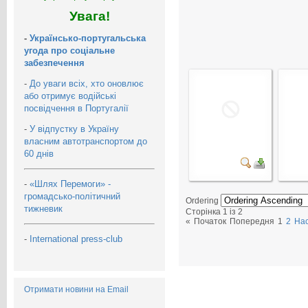
Увага!
-
Українсько-португальська
угода про соціальне
забезпечення
-
До уваги всіх, хто оновлює
або отримує водійські
посвідчення в Португалії
-
У відпустку в Україну
власним автотранспортом до
60 днів
-
«Шлях Перемоги» -
громадсько-політичний
Ordering
тижневик
Сторінка 1 із 2
«
Початок
Попередня
1
2
На
-
International press-club
Отримати новини на Email