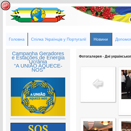
Головна
Спілка Українців у Португалії
Новини
Допомог
Campanha Geradores
Фотогалерея - Дні українськог
e Estações de Energia
Ucrânia
“A UNIÃO AQUECE-
NOS”