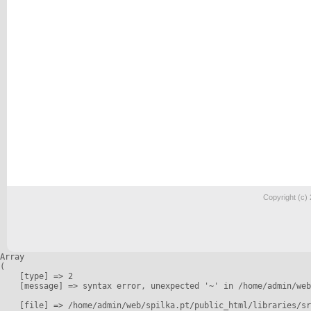
Copyright (c)
Array

(

    [type] => 2

    [message] => syntax error, unexpected '~' in /home/admin/web
    [file] => /home/admin/web/spilka.pt/public_html/libraries/sr