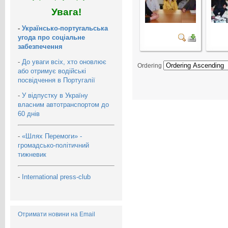
Увага!
-
Українсько-португальська
угода про соціальне
забезпечення
-
До уваги всіх, хто оновлює
Ordering
або отримує водійські
посвідчення в Португалії
-
У відпустку в Україну
власним автотранспортом до
60 днів
-
«Шлях Перемоги» -
громадсько-політичний
тижневик
-
International press-club
Отримати новини на Email