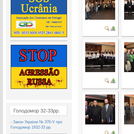
Голодомор 32-33рр.
-
Закон України № 376-V про
Голодомор 1932-33 рр.