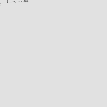
    [line] => 469
