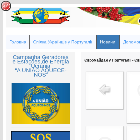
Головна
Спілка Українців у Португалії
Новини
Допомог
Campanha Geradores
Євромайдан у Португалії - Єв
e Estações de Energia
Ucrânia
“A UNIÃO AQUECE-
NOS”