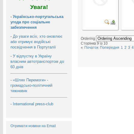
Увага!
-
Українсько-португальська
угода про соціальне
забезпечення
-
До уваги всіх, хто оновлює
Ordering
або отримує водійські
Сторінка 9 із 10
посвідчення в Португалії
«
Початок
Попередня
1
2
3
4
-
У відпустку в Україну
власним автотранспортом до
60 днів
-
«Шлях Перемоги» -
громадсько-політичний
тижневик
-
International press-club
Отримати новини на Email