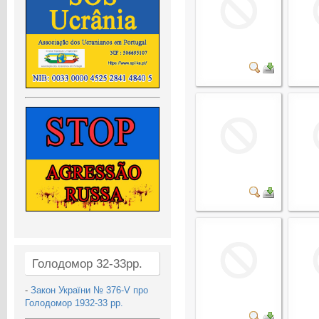
Голодомор 32-33рр.
-
Закон України № 376-V про
Голодомор 1932-33 рр.