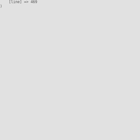
    [line] => 469
