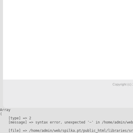
Copyright (c)
Array

(

    [type] => 2

    [message] => syntax error, unexpected '~' in /home/admin/web
    [file] => /home/admin/web/spilka.pt/public_html/libraries/sr