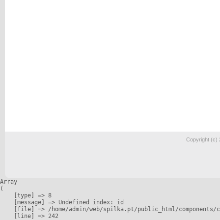
Copyright (c)
Array

(

    [type] => 8

    [message] => Undefined index: id

    [file] => /home/admin/web/spilka.pt/public_html/components/c
    [line] => 242
