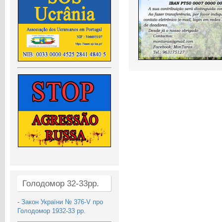
Голодомор 32-33рр.
-
Закон України № 376-V про
Голодомор 1932-33 рр.