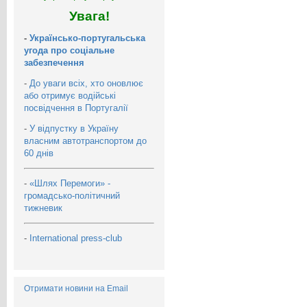
Увага!
-
Українсько-португальська
угода про соціальне
забезпечення
-
До уваги всіх, хто оновлює
або отримує водійські
посвідчення в Португалії
-
У відпустку в Україну
власним автотранспортом до
60 днів
-
«Шлях Перемоги» -
громадсько-політичний
тижневик
-
International press-club
Отримати новини на Email