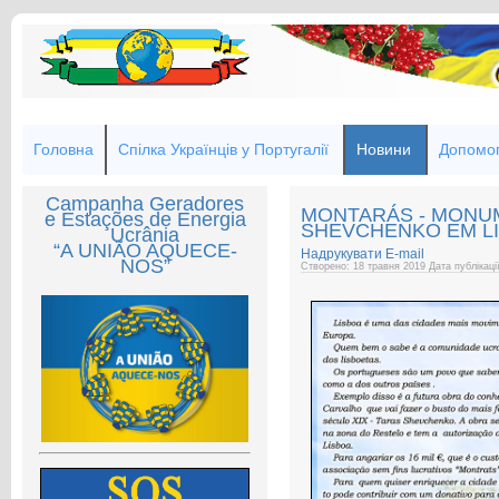
Головна
Спілка Українців у Португалії
Новини
Допомог
Campanha Geradores
MONTARÁS - MONU
e Estações de Energia
SHEVCHENKO EM L
Ucrânia
“A UNIÃO AQUECE-
Надрукувати
E-mail
NOS”
Створено: 18 травня 2019
Дата публікаці