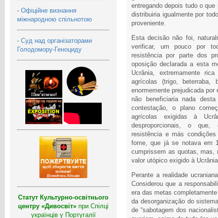
entregando depois tudo o que
-
Офіційне визнання
distribuiria igualmente por t
міжнародною спільнотою
proveniente.
Esta decisão não foi, natur
-
Суд над організаторами
verificar, um pouco por to
Голодомору-Геноциду
resistência por parte dos pr
oposição declarada a esta me
Ucrânia, extremamente rica
agrícolas (trigo, beterraba
enormemente prejudicada por es
não beneficiaria nada desta
contestação, o plano começ
agrícolas exigidas à Uc
desproporcionais, o que,
resistência e más condições
fome, que já se notava em 1
cumprissem as quotas, mas,
valor utópico exigido à Ucrânia
Perante a realidade ucraniana
Considerou que a responsabili
era das metas completamente i
Статут Культурно-освітнього
da desorganização do sistema
центру «Дивосвіт»
при Спілці
de “sabotagem dos nacionalist
українців у Португалії