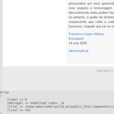
provocados por este genocíd
meu respeito e homenagem.
desconhecido nada podem fazer
no entanto, o poder de lembr
esquecendo que cabe a cad
humanos, impedir que tal se re
Francisco Lopes Matias
Estudante
14 mai 2020
observador.pt
Copyright (c)
Array

(

    [type] => 8

    [message] => Undefined index: id

    [file] => /home/admin/web/spilka.pt/public_html/components/c
    [line] => 242
