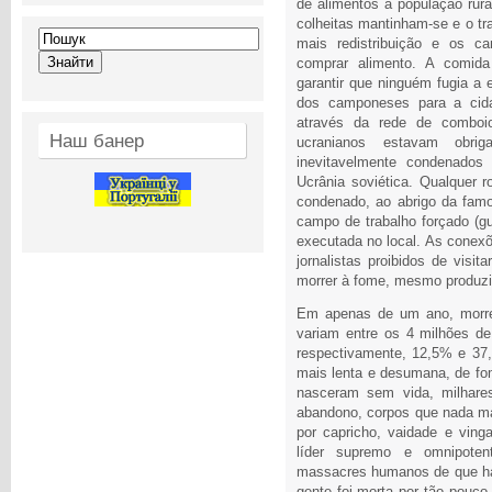
de alimentos à população rura
colheitas mantinham-se e o tr
mais redistribuição e os c
comprar alimento. A comid
garantir que ninguém fugia a 
dos camponeses para a cida
através da rede de comboi
Наш банер
ucranianos estavam obri
inevitavelmente condenados
Ucrânia soviética. Qualquer 
condenado, ao abrigo da famo
campo de trabalho forçado (g
executada no local. As conex
jornalistas proibidos de visi
morrer à fome, mesmo produzi
Em apenas de um ano, morrer
variam entre os 4 milhões de
respectivamente, 12,5% e 37,
mais lenta e desumana, de fom
nasceram sem vida, milhar
abandono, corpos que nada ma
por capricho, vaidade e ving
líder supremo e omnipot
massacres humanos de que há
gente foi morta por tão pouco