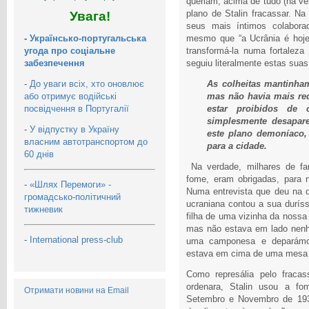
queriam, acima de tudo (na ve
plano de Stalin fracassar. N
Увага!
seus mais íntimos colabora
-
Українсько-португальська
mesmo que “a Ucrânia é hoje
угода про соціальне
transformá-la numa fortaleza
забезпечення
seguiu literalmente estas suas
-
До уваги всіх, хто оновлює
As colheitas mantinham
або отримує водійські
mas não havia mais re
посвідчення в Португалії
estar proibidos de
simplesmente desapare
-
У відпустку в Україну
este plano demoníaco,
власним автотранспортом до
para a cidade.
60 днів
Na verdade, milhares de f
fome, eram obrigadas, para 
-
«Шлях Перемоги» -
Numa entrevista que deu na 
громадсько-політичний
ucraniana contou a sua duríss
тижневик
filha de uma vizinha da nossa
mas não estava em lado nen
-
International press-club
uma camponesa e deparámo-
estava em cima de uma mesa e 
Como represália pelo frac
ordenara, Stalin usou a fo
Отримати новини на Email
Setembro e Novembro de 193