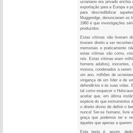
ucraniano era privado enchia
exportação para a Europa e p
para descredibilizar aqu
Muggeridge, denunciaram os h
1980 é que investigações sér
produzidos.
Estas vítimas não tiveram di
tiveram direito a ser reconhe
memoriais e praticamente não
estas vítimas são como, vós
nós. Estas vítimas eram milh
homens adultos), inocentes,
morosa, condenados a serem 
um ano, milhões de ucranian
vingança de um líder e de u
defendê-los e às suas vidas. E
tal como esquecer o Holocaus
aceitar que, em última ins
espécie do que instrumentos 
o direito divino de definir o
nunca! Ser-se humano, livre 
graça que podemos ter e re
àqueles que apenas a querem a
Este texto é, assim, dedi