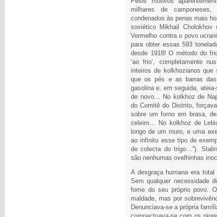
Pelos motivos aparentement
milhares de camponeses, 
condenados às penas mais horrí
soviético Mikhail Cholokhov 
Vermelho contra o povo ucran
para obter essas 593 tonela
desde 1918! O método do fri
‘ao frio’, completamente nu
inteiros de kolkhozianos que 
que os pés e as barras das
gasolina e, em seguida, ateia
de novo… No kolkhoz de Napolo
do Comitê do Distrito, forçav
sobre um forno em brasa, dep
celeiro… No kolkhoz de Lebi
longo de um muro, e uma exe
ao infinito esse tipo de exe
de colecta do trigo…”). Stali
são nenhumas ovelhinhas inoc
A desgraça humana era total 
Sem qualquer necessidade di
fome do seu próprio povo. 
maldade, mas por sobrevivênc
Denunciava-se a própria famíl
compactuava-se com os piores