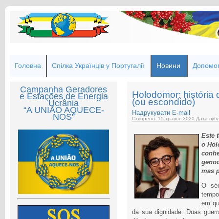
Головна
Спілка Українців у Португалії
Новини
Допомог
Campanha Geradores
Holodomor: história
e Estações de Energia
(ou escondido)
Ucrânia
“A UNIÃO AQUECE-
Надрукувати
E-mail
NOS”
Створено: 15 травня 2020
Дата публ
Este 
o Hol
conh
genoc
mas p
O séc
tempo
em qu
da sua dignidade. Duas guerr