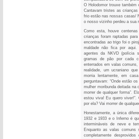
O Holodomor trouxe também co
Cantavam tristes as crianças
frio estão nas nossas casas/ 
o nosso vizinho perdeu a sua 
Como esta, houve centenas d
crianças foram raptadas para
encontradas ao trigo foi o pi
maldade não fica por aqui.
agentes da NKVD (polícia s
gramas de pão por cada c
enterrados em valas comuns, 
realidade, um ucraniano que
morria lentamente, em cas
perguntavam: “Onde estão os
mulher moribunda deitada na c
morrer de qualquer forma”. El
estou viva! Eu quero viver!”.
por ela? Vai morrer de qualque
Honestamente, a única difere
1932 e 1933 e o Inferno é qu
intermináveis de neve e te
Enquanto as valas comuns 
completamente desprovidos 