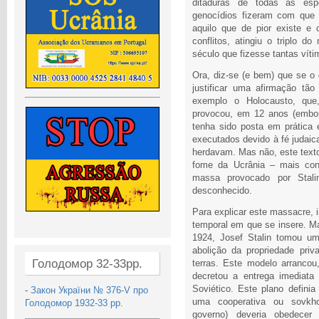
ditaduras de todas as espé
genocídios fizeram com que
aquilo que de pior existe e
conflitos, atingiu o triplo d
século que fizesse tantas víti
Ora, diz-se (e bem) que se o d
justificar uma afirmação tã
exemplo o Holocausto, que
provocou, em 12 anos (embor
tenha sido posta em prática
executados devido à fé judai
herdavam. Mas não, este texto
fome da Ucrânia – mais co
massa provocado por Stali
desconhecido.
Para explicar este massacre, 
temporal em que se insere. Ma
1924, Josef Stalin tomou um
abolição da propriedade priv
Голодомор 32-33рр.
terras. Este modelo arranco
decretou a entrega imediata
Soviético. Este plano defini
-
Закон України № 376-V про
uma cooperativa ou sovkho
Голодомор 1932-33 рр.
governo) deveria obedecer