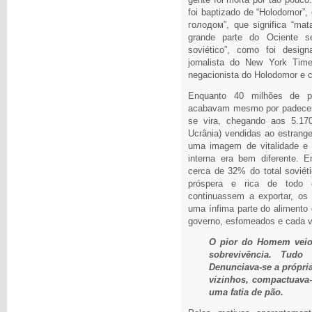
foi baptizado de “Holodomor”
голодом”, que significa “ma
grande parte do Ociente s
soviético”, como foi design
jornalista do New York Time
negacionista do Holodomor e c
Enquanto 40 milhões de 
acabavam mesmo por padecer,
se vira, chegando aos 5.170
Ucrânia) vendidas ao estrange
uma imagem de vitalidade e 
interna era bem diferente. 
cerca de 32% do total soviéti
próspera e rica de todo 
continuassem a exportar, os
uma ínfima parte do alimento
governo, esfomeados e cada v
O pior do Homem veio
sobrevivência. Tudo
Denunciava-se a própria
vizinhos, compactuava-
uma fatia de pão.