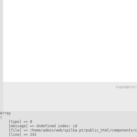
Copyright (c)
Array

(

    [type] => 8

    [message] => Undefined index: id

    [file] => /home/admin/web/spilka.pt/public_html/components/c
    [line] => 242
