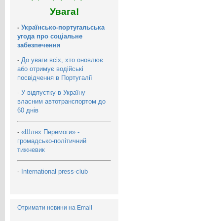
Увага!
-
Українсько-португальська
угода про соціальне
забезпечення
-
До уваги всіх, хто оновлює
або отримує водійські
посвідчення в Португалії
-
У відпустку в Україну
власним автотранспортом до
60 днів
-
«Шлях Перемоги» -
громадсько-політичний
тижневик
-
International press-club
Отримати новини на Email