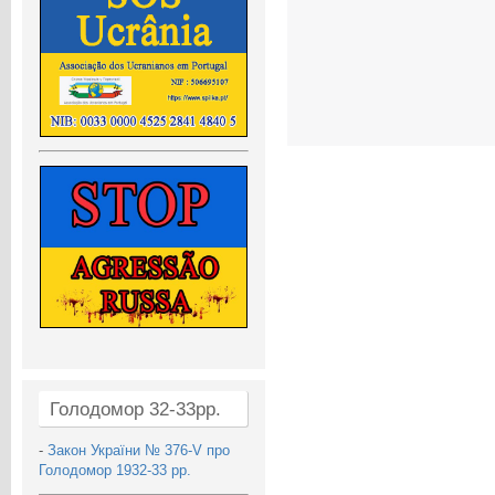
Голодомор 32-33рр.
-
Закон України № 376-V про
Голодомор 1932-33 рр.