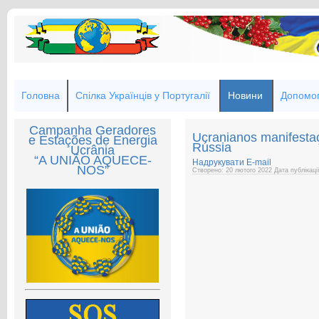
Головна
Спілка Українців у Португалії
Новини
Допомог
Campanha Geradores
Ucranianos manifesta
e Estações de Energia
Rússia
Ucrânia
“A UNIÃO AQUECE-
Надрукувати
E-mail
NOS”
Створено: 20 лютого 2022
Дата публікаці