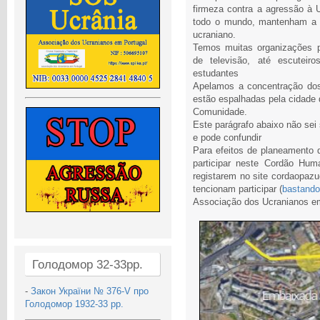
firmeza contra a agressão à
todo o mundo, mantenham a p
ucraniano.
Temos muitas organizações 
de televisão, até escuteiro
estudantes
Apelamos a concentração dos
estão espalhadas pela cidade 
Comunidade.
Este parágrafo abaixo não sei
e pode confundir
Para efeitos de planeamento d
participar neste Cordão Hu
registarem no site cordaopazuc
tencionam participar (
bastando 
Associação dos Ucranianos e
Голодомор 32-33рр.
-
Закон України № 376-V про
Голодомор 1932-33 рр.