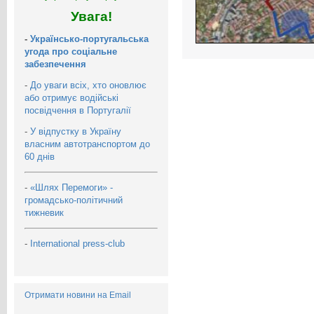
Увага!
-
Українсько-португальська
угода про соціальне
забезпечення
-
До уваги всіх, хто оновлює
або отримує водійські
посвідчення в Португалії
-
У відпустку в Україну
власним автотранспортом до
60 днів
-
«Шлях Перемоги» -
громадсько-політичний
тижневик
-
International press-club
Отримати новини на Email