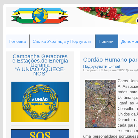
Головна
Спілка Українців у Португалії
Новини
Допомог
Campanha Geradores
Cordão Humano para
e Estações de Energia
Ucrânia
Надрукувати
E-mail
“A UNIÃO AQUECE-
Створено: 03 березня 2022
Дата пуб
NOS”
Caros Ucra
A Associa
todos par
Ucrânia que
ligará as
Conselho 
Unidos da 
Durante a 
cada país,
e será ent
uma personalidade portugues