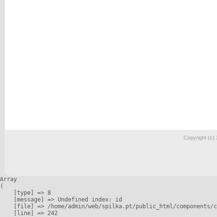
Copyright (c)
Array

(

    [type] => 8

    [message] => Undefined index: id

    [file] => /home/admin/web/spilka.pt/public_html/components/c
    [line] => 242
