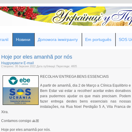
галії
Новини
Допомога іммігранту
Em português
SOS Uc
Hoje por eles amanhã por nós
Надрукувати
E-mail
Створено: 06 березня 2022
Дата публікації
Перегляди: 4605
RECOLHA/ ENTREGA BENS ESSENCIAIS
A partir de amanhã, dia 2 de Março a Clínica Equilibrio e
Bem Estar vai estar a recolher/ aceitar estes donativos
para pudermos ajudar os que mais precisam. Podem
fazer entrega destes bens essenciais nas nossas
instalações, na Rua Noel Perdigão 5 A, Vila Franca de
Xira.
Contamos consigo 🙏🏼
Hoje por eles amanhã por nós.