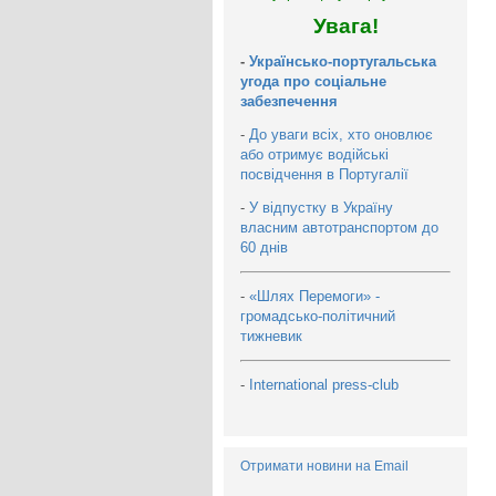
Увага!
-
Українсько-португальська
угода про соціальне
забезпечення
-
До уваги всіх, хто оновлює
або отримує водійські
посвідчення в Португалії
-
У відпустку в Україну
власним автотранспортом до
60 днів
-
«Шлях Перемоги» -
громадсько-політичний
тижневик
-
International press-club
Отримати новини на Email