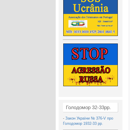
Голодомор 32-33рр.
-
Закон України № 376-V про
Голодомор 1932-33 рр.