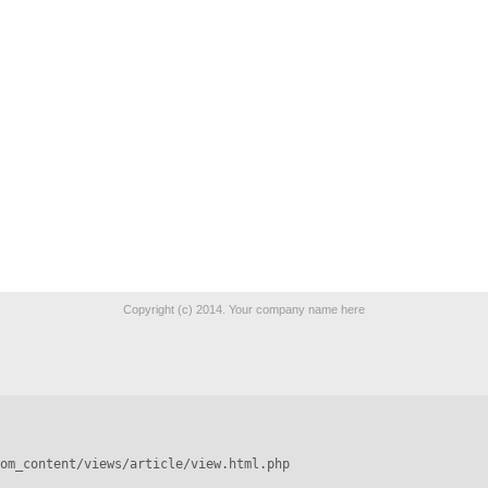
Copyright (c) 2014. Your company name here
om_content/views/article/view.html.php
