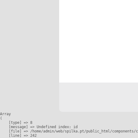
Array

(

    [type] => 8

    [message] => Undefined index: id

    [file] => /home/admin/web/spilka.pt/public_html/components/c
    [line] => 242
