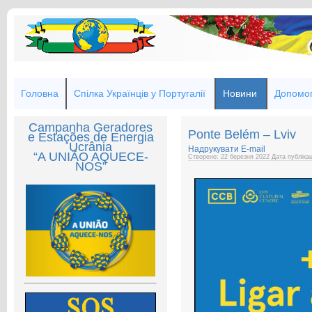
Головна
Спілка Українців у Португалії
Новини
Допомог
Campanha Geradores
Ponte Belém – Lviv
e Estações de Energia
Ucrânia
Надрукувати
E-mail
“A UNIÃO AQUECE-
Створено: 22 березня 2022
Дата публіка
NOS”