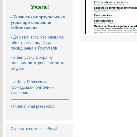
Увага!
-
Українсько-португальська
угода про соціальне
забезпечення
-
До уваги всіх, хто оновлює
або отримує водійські
посвідчення в Португалії
-
У відпустку в Україну
власним автотранспортом до
60 днів
-
«Шлях Перемоги» -
громадсько-політичний
тижневик
-
International press-club
Отримати новини на Email