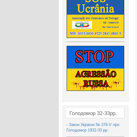
Голодомор 32-33рр.
-
Закон України № 376-V про
Голодомор 1932-33 рр.