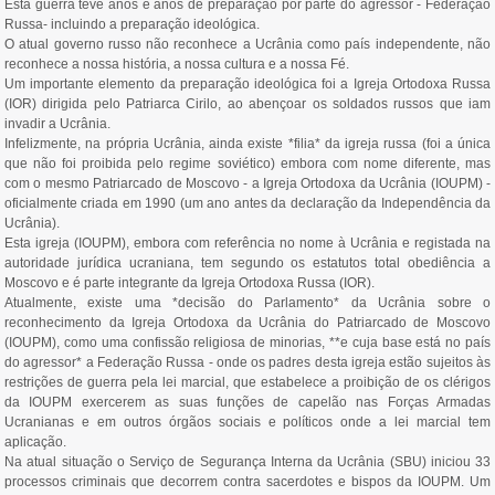
Esta guerra teve anos e anos de preparação por parte do agressor - Federação
Russa- incluindo a preparação ideológica.
O atual governo russo não reconhece a Ucrânia como país independente, não
reconhece a nossa história, a nossa cultura e a nossa Fé.
Um importante elemento da preparação ideológica foi a Igreja Ortodoxa Russa
(IOR) dirigida pelo Patriarca Cirilo, ao abençoar os soldados russos que iam
invadir a Ucrânia.
Infelizmente, na própria Ucrânia, ainda existe *filia* da igreja russa (foi a única
que não foi proibida pelo regime soviético) embora com nome diferente, mas
com o mesmo Patriarcado de Moscovo - a Igreja Ortodoxa da Ucrânia (IOUPM) -
oficialmente criada em 1990 (um ano antes da declaração da Independência da
Ucrânia).
Esta igreja (IOUPM), embora com referência no nome à Ucrânia e registada na
autoridade jurídica ucraniana, tem segundo os estatutos total obediência a
Moscovo e é parte integrante da Igreja Ortodoxa Russa (IOR).
Atualmente, existe uma *decisão do Parlamento* da Ucrânia sobre o
reconhecimento da Igreja Ortodoxa da Ucrânia do Patriarcado de Moscovo
(IOUPM), como uma confissão religiosa de minorias, **e cuja base está no país
do agressor* a Federação Russa - onde os padres desta igreja estão sujeitos às
restrições de guerra pela lei marcial, que estabelece a proibição de os clérigos
da IOUPM exercerem as suas funções de capelão nas Forças Armadas
Ucranianas e em outros órgãos sociais e políticos onde a lei marcial tem
aplicação.
Na atual situação o Serviço de Segurança Interna da Ucrânia (SBU) iniciou 33
processos criminais que decorrem contra sacerdotes e bispos da IOUPM. Um