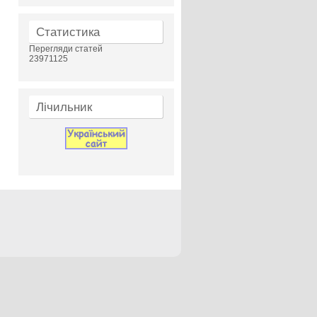
Статистика
Перегляди статей
23971125
Лічильник