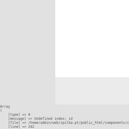
Array

(

    [type] => 8

    [message] => Undefined index: id

    [file] => /home/admin/web/spilka.pt/public_html/components/c
    [line] => 242
