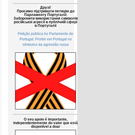
Друзі!
Просимо підтримати петицію до
Парламенту Португалії:
Заборонити використання символів
російської агресії в публічній сфері
в Португалії
Petição pública Ao Parlamento de
Portugal: Proibir em Portugal os
símbolos da agressão russa
O seu apoio é importante,
independentemente do valor que está
disponível a doar