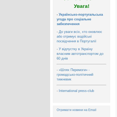
Увага!
-
Українсько-португальська
угода про соціальне
забезпечення
-
До уваги всіх, хто оновлює
або отримує водійські
посвідчення в Португалії
-
У відпустку в Україну
власним автотранспортом до
60 днів
-
«Шлях Перемоги» -
громадсько-політичний
тижневик
-
International press-club
Отримати новини на Email