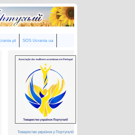
rania pt
SOS Ucrania ua
Товариство українок у Португалії