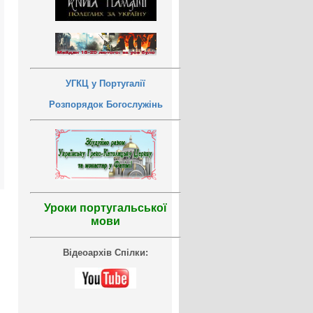
УГКЦ у Португалії
Розпорядок Богослужінь
Уроки португальської
мови
Відеоархів Спілки: