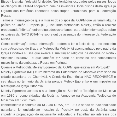
Bispo - Ioanafan Yeletskii foi detido. Nos territórios ocupados pelos russos, todos
os clérigos da IOUPM cooperam com os invasores. Dois bispos desta igreja já
fugiram dos territórios libertados pelas tropas ucranianas, para a Federação
Russa.
Temos a informação de que a missão dos bispos da IOUPM que visitaram alguns
países da União Europeia (UE), incluindo Metropolita Meletiy, estão a realizar
propaganda “híbrida” entre refugiados ucranianos, para obter informações sobre
os países da NATO (OTAN) e sobre outros assuntos do interesse da Federação
Russa.
Como confirmação desta informação, podemos ter o facto de que no encontro
com o Arcebispo de Braga, o Metropolita Meletiy foi acompanhado pelo padre da
Igreja Ortodoxa Russa que exerce a sua função religiosa na diocese do Porto -
Vladimir Piskunov - e que também faz parte do conselho dos compatriotas
russos junto da embaixada Russa em Portugal.
Quem é o Metropolita Meletiy Egorenko da IOUPM, que estava em Portugal?
Meletiy Egorenko (ME) é um hierarca do Patriarcado de Moscovo com sede na
cidade ucraniana de Chernivtsi. A Ortodoxia Ecumênica NÃO RECONHECE o
seu status no território da Ucrânia porque Meletiy Egorenko é um impostor na
hierarquia da Igreja Ortodoxa.
Meletiy Egorenko acabou a sua formação no Seminário Teológico de Moscovo
em 1986 e, como cidadão da Ucrânia, formou-se na Academia Teológica de
Moscovo em 1996. Com
conhecimento e controlo da KGB da URSS, em 1987 e sendo de nacionalidade
ucraniana, foi enviado ao mosteiro de Pochaiv, no oeste da Ucrânia, para
impedir a propagação do movimento autocéfalo e trabalhar no interesse dos