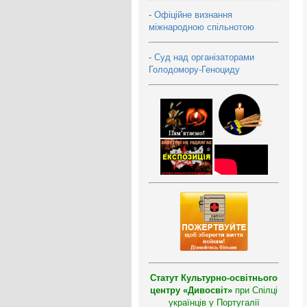
-
Офіційне визнання
міжнародною спільнотою
-
Суд над організаторами
Голодомору-Геноциду
Статут Культурно-освітнього
центру «Дивосвіт»
при Спілці
українців у Португалії