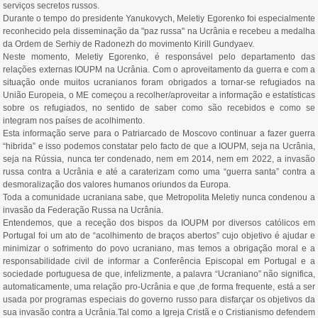
serviços secretos russos.
Durante o tempo do presidente Yanukovych, Meletiy Egorenko foi especialmente
reconhecido pela disseminação da "paz russa" na Ucrânia e recebeu a medalha
da Ordem de Serhiy de Radonezh do movimento Kirill Gundyaev.
Neste momento, Meletiy Egorenko, é responsável pelo departamento das
relações externas IOUPM na Ucrânia. Com o aproveitamento da guerra e com a
situação onde muitos ucranianos foram obrigados a tornar-se refugiados na
União Europeia, o ME começou a recolher/aproveitar a informação e estatísticas
sobre os refugiados, no sentido de saber como são recebidos e como se
integram nos países de acolhimento.
Esta informação serve para o Patriarcado de Moscovo continuar a fazer guerra
“hibrida” e isso podemos constatar pelo facto de que a IOUPM, seja na Ucrânia,
seja na Rússia, nunca ter condenado, nem em 2014, nem em 2022, a invasão
russa contra a Ucrânia e até a caraterizam como uma “guerra santa” contra a
desmoralização dos valores humanos oriundos da Europa.
Toda a comunidade ucraniana sabe, que Metropolita Meletiy nunca condenou a
invasão da Federação Russa na Ucrânia.
Entendemos, que a receção dos bispos da IOUPM por diversos católicos em
Portugal foi um ato de “acolhimento de braços abertos” cujo objetivo é ajudar e
minimizar o sofrimento do povo ucraniano, mas temos a obrigação moral e a
responsabilidade civil de informar a Conferência Episcopal em Portugal e a
sociedade portuguesa de que, infelizmente, a palavra “Ucraniano” não significa,
automaticamente, uma relação pro-Ucrânia e que ,de forma frequente, está a ser
usada por programas especiais do governo russo para disfarçar os objetivos da
sua invasão contra a Ucrânia.Tal como a Igreja Cristã e o Cristianismo defendem