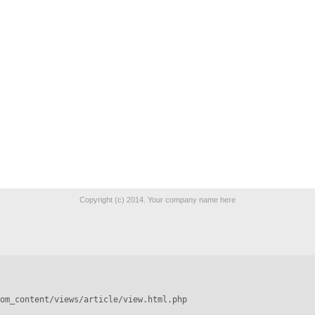
Copyright (c) 2014. Your company name here
om_content/views/article/view.html.php
