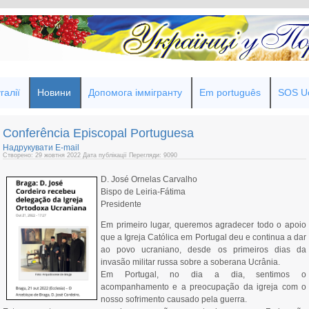
галії
Новини
Допомога іммігранту
Em português
SOS Uc
Conferência Episcopal Portuguesa
Надрукувати
E-mail
Створено: 29 жовтня 2022
Дата публікації
Перегляди: 9090
D. José Ornelas Carvalho
Bispo de Leiria-Fátima
Presidente
Em primeiro lugar, queremos agradecer todo o apoio
que a Igreja Católica em Portugal deu e continua a dar
ao povo ucraniano, desde os primeiros dias da
invasão militar russa sobre a soberana Ucrânia.
Em Portugal, no dia a dia, sentimos o
acompanhamento e a preocupação da igreja com o
nosso sofrimento causado pela guerra.