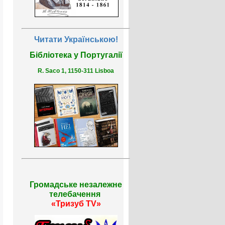
Читати Українською!
Бібліотека у Португалії
R. Saco 1, 1150-311 Lisboa
Громадське незалежне
телебачення
«Тризуб TV»