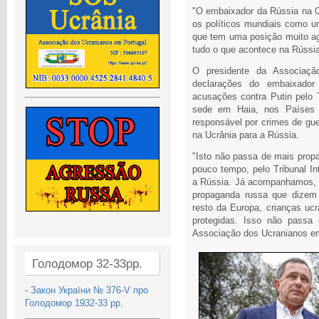
"O embaixador da Rússia na O
os políticos mundiais como 
que tem uma posição muito ag
tudo o que acontece na Rússi
O presidente da Associaçã
declarações do embaixad
acusações contra Putin pelo T
sede em Haia, nos Países 
responsável por crimes de guer
na Ucrânia para a Rússia.
"Isto não passa de mais propa
pouco tempo, pelo Tribunal In
a Rússia. Já acompanhamos, 
propaganda russa que dize
resto da Europa, crianças ucr
protegidas. Isso não passa 
Associação dos Ucranianos em
Голодомор 32-33рр.
-
Закон України № 376-V про
Голодомор 1932-33 рр.