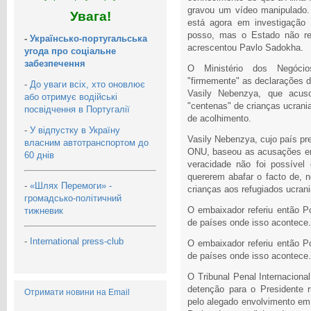
gravou um vídeo manipulado.
Увага!
está agora em investigação 
posso, mas o Estado não reti
-
Українсько-португальська
acrescentou Pavlo Sadokha.
угода про соціальне
забезпечення
O Ministério dos Negócios
"firmemente" as declarações 
-
До уваги всіх, хто оновлює
Vasily Nebenzya, que acuso
або отримує водійські
"centenas" de crianças ucrani
посвідчення в Португалії
de acolhimento.
-
У відпустку в Україну
Vasily Nebenzya, cujo país p
власним автотранспортом до
ONU, baseou as acusações em
60 днів
veracidade não foi possível
quererem abafar o facto de, n
-
«Шлях Перемоги» -
crianças aos refugiados ucran
громадсько-політичний
O embaixador referiu então 
тижневик
de países onde isso acontece.
-
International press-club
O embaixador referiu então 
de países onde isso acontece.
O Tribunal Penal Internacion
detenção para o Presidente r
Отримати новини на Email
pelo alegado envolvimento em