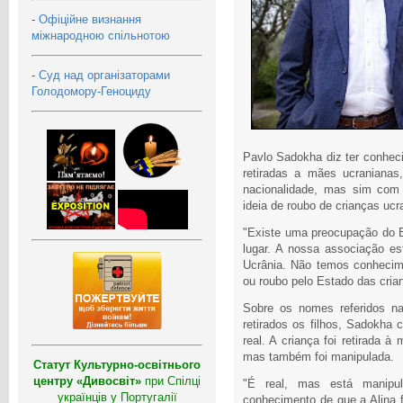
-
Офіційне визнання
міжнародною спільнотою
-
Суд над організаторами
Голодомору-Геноциду
Pavlo Sadokha diz ter conhec
retiradas a mães ucraniana
nacionalidade, mas sim com 
ideia de roubo de crianças uc
"Existe uma preocupação do E
lugar. A nossa associação e
Ucrânia. Não temos conhecim
ou roubo pelo Estado das crian
Sobre os nomes referidos 
retirados os filhos, Sadokha
real. A criança foi retirada 
mas também foi manipulada.
Статут Культурно-освітнього
центру «Дивосвіт»
при Спілці
"É real, mas está manipul
українців у Португалії
conhecimento de que a Alina f