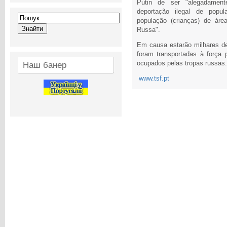
Putin de ser "alegadament
deportação ilegal de popula
população (crianças) de ár
Russa".
Em causa estarão milhares de 
foram transportadas à força p
ocupados pelas tropas russas.
Наш банер
www.tsf.pt