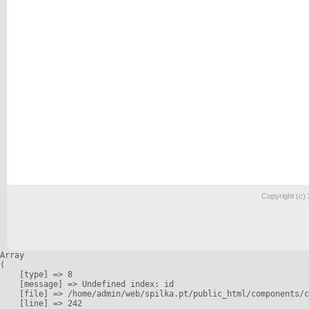
Copyright (c)
Array

(

    [type] => 8

    [message] => Undefined index: id

    [file] => /home/admin/web/spilka.pt/public_html/components/c
    [line] => 242
