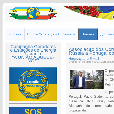
Головна
Спілка Українців у Португалії
Новини
Допомог
Campanha Geradores
Associação dos Ucr
e Estações de Energia
Rússia a Portugal 
Ucrânia
“A UNIÃO AQUECE-
Надрукувати
E-mail
NOS”
Створено: 06 квітня 2023
Дата публі
O pre
Portu
na ON
Putin 
O pre
Portugal, Pavlo Sadokha, co
russo na ONU, Vasily Neb
Alemanha de terem tirado 
propaganda.