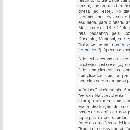
resumo: no dia 14 de Julh
ao sul, contornou o territó
direita (ao leste). No d
Ucrânia, mas evitando o t
esquerda, para o oeste, ao
Mas nos dias 16 e 17 de j
reta passando pela Loz
Donetsk), Mariupol, ou se
“linha de frente” (
Ler e v
terroristas?
). Apenas coinc
Não tenho respostas feitas,
hipóteses instáveis [...] c
Não compliquem as coi
complicados com a parti
ucranianos re-recrutados p
A “minha” hipótese não é 
“versão Nalyvaychenko” 
altura), mas modificada e
era a destruição do voo
posterior ao público dos
raparigas (é de recordar 
“menino crucificado” foi 
“Boeing”) e elevação do “gr