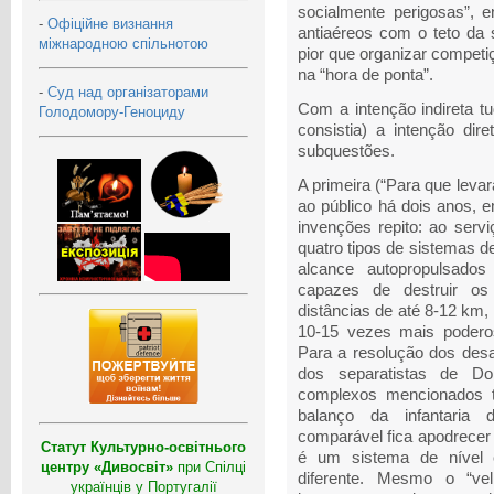
socialmente perigosas”, 
-
Офіційне визнання
antiaéreos com o teto da
міжнародною спільнотою
pior que organizar competiç
na “hora de ponta”.
-
Суд над організаторами
Com a intenção indireta t
Голодомору-Геноциду
consistia) a intenção dir
subquestões.
A primeira (“Para que leva
ao público há dois anos, 
invenções repito: ao serv
quatro tipos de sistemas d
alcance autopropulsados 
capazes de destruir os 
distâncias de até 8-12 km,
10-15 vezes mais podero
Para a resolução dos desa
dos separatistas de D
complexos mencionados t
balanço da infantaria 
comparável fica apodrecer 
Статут Культурно-освітнього
é um sistema de nível c
центру «Дивосвіт»
при Спілці
diferente. Mesmo o “v
українців у Португалії