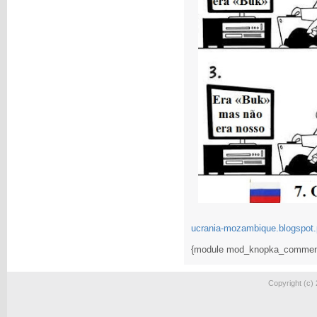
ucrania-mozambique.blogspot.
{module mod_knopka_commen
Copyright (c)