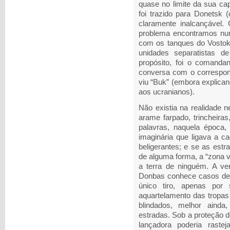
quase no limite da sua ca
foi trazido para Donetsk 
claramente inalcançável.
problema encontramos numa
com os tanques do Vostok”
unidades separatistas d
propósito, foi o comand
conversa com o correspon
viu “Buk” (embora explica
aos ucranianos).
Não existia na realidade n
arame farpado, trincheir
palavras, naquela época,
imaginária que ligava a c
beligerantes; e se as estr
de alguma forma, a “zona ve
a terra de ninguém. A ver
Donbas conhece casos de 
único tiro, apenas por
aquartelamento das tropas 
blindados, melhor ainda
estradas. Sob a proteção 
lançadora poderia raste