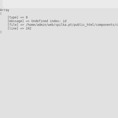
Array

(

    [type] => 8

    [message] => Undefined index: id

    [file] => /home/admin/web/spilka.pt/public_html/components/c
    [line] => 242
