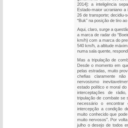
2014]: a inteligência sep
Estado-maior ucraniano a 
26 de transporte; decidiu-
“Buk" na posição de tiro ao
Aqui, claro, surge a questã
a marca de radar do “Boein
km/h) com a marca do pre
540 km/h, a altitude máxi
numa sala quente, respondo
Mas a tripulação de comb
Desde o momento em que 
pelas estradas, muito pro
chefias claramente nã
nervosismo inevitavelm
estado político e moral do
interceptações de rádi
tripulação de combate se 
necessário o encontrar
intercepção a condição d
muito conhecido que pode
muito nervosos”. Por volta
julho o desejo de todos 