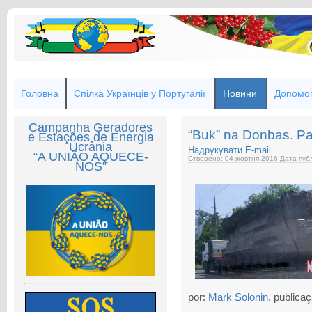
Головна
Спілка Українців у Португалії
Новини
Допомог
Campanha Geradores
“Buk” na Donbas. P
e Estações de Energia
Ucrânia
Надрукувати
E-mail
“A UNIÃO AQUECE-
Створено: 04 жовтня 2016
Дата публ
NOS”
por:
Mark Solonin
, publica