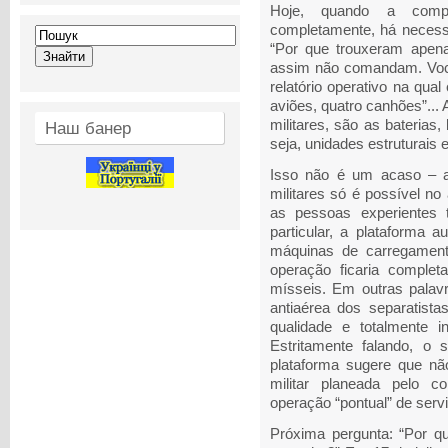
Hoje, quando a compo
completamente, há necessi
“Por que trouxeram ape
assim não comandam. Voc
relatório operativo na qual
aviões, quatro canhões”..
militares, são as baterias
Наш банер
seja, unidades estruturais 
Isso não é um acaso – a
militares só é possível no
as pessoas experientes t
particular, a plataforma 
máquinas de carregamento
operação ficaria comple
mísseis. Em outras palavr
antiaérea dos separatis
qualidade e totalmente 
Estritamente falando, o
plataforma sugere que n
militar planeada pelo
operação “pontual” de serv
Próxima pergunta: “Por que