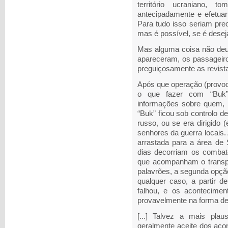
território ucraniano, 
antecipadamente e efetua
Para tudo isso seriam prec
mas é possível, se é desej
Mas alguma coisa não deu c
apareceram, os passageir
preguiçosamente as revista
Após que operação (provoca
o que fazer com “Buk”
informações sobre quem, d
“Buk” ficou sob controlo 
russo, ou se era dirigido 
senhores da guerra locais. 
arrastada para a área de 
dias decorriam os combate
que acompanham o transp
palavrões, a segunda opçã
qualquer caso, a partir d
falhou, e os acontecime
provavelmente na forma de
[...] Talvez a mais pla
geralmente aceite dos aco