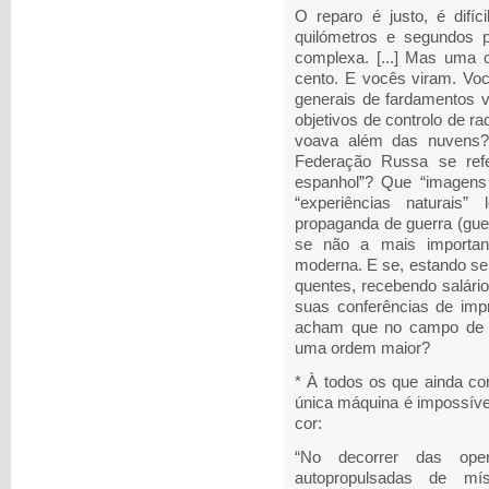
O reparo é justo, é difíc
quilómetros e segundos 
complexa. [...] Mas uma c
cento. E vocês viram. V
generais de fardamentos 
objetivos de controlo de r
voava além das nuvens?
Federação Russa se refe
espanhol”? Que “imagens 
“experiências naturai
propaganda de guerra (guer
se não a mais important
moderna. E se, estando s
quentes, recebendo salár
suas conferências de impr
acham que no campo de ba
uma ordem maior?
* À todos os que ainda co
única máquina é impossível
cor:
“No decorrer das ope
autopropulsadas de mí