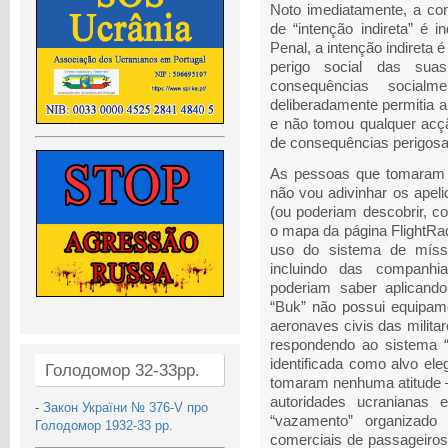
Noto imediatamente, a con
de “intenção indireta” é 
Penal, a intenção indireta 
perigo social das suas
consequências socialm
deliberadamente permitia a
e não tomou qualquer acçã
de consequências perigosa
As pessoas que tomaram 
não vou adivinhar os apel
(ou poderiam descobrir, c
o mapa da página FlightRa
uso do sistema de míss
incluindo das companhi
poderiam saber aplicand
“Buk” não possui equipame
aeronaves civis das milita
respondendo ao sistema “
identificada como alvo ele
Голодомор 32-33рр.
tomaram nenhuma atitude –
autoridades ucraniana
-
Закон України № 376-V про
“vazamento” organizado
Голодомор 1932-33 рр.
comerciais de passageiros