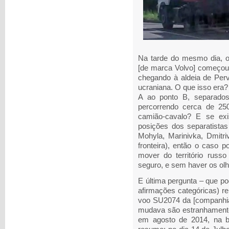
Na tarde do mesmo dia, 
[de marca Volvo] começou 
chegando à aldeia de Per
ucraniana. O que isso era
A ao ponto B, separado
percorrendo cerca de 25
camião-cavalo? E se exis
posições dos separatista
Mohyla, Marinivka, Dmitri
fronteira), então o caso 
mover do território russ
seguro, e sem haver os olh
E última pergunta – que p
afirmações categóricas) re
voo SU2074 da [companhia
mudava são estranhamente?
em agosto de 2014, na b