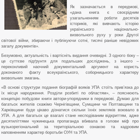
Як зазначається в передмові,
«дана книга є своєрідним
узагальненням роботи десятків
істориків, які вивчають історію
українського національно-
визвольного руху у роки Другої
світової війни, збираючи і публікуючи сотні, тисячі раніше невідомих
загалу документів».
Безумовно, актуальність і вартісніть видання очевидні. З одного боку –
це суттєве підґрунтя для подальших досліджень, з іншого –
переконливий наочний документальний аргумент на користь
доконаного факту всеукраїнського, соборницького характеру
визвольних змагань.
«В основі структури подання біографій вояків УПА стоїть прив’язка до
їх місця народження. Розділи розбиті по областям», – пояснюють
концепцію побудови книги автори-упорядники в передмові. Думаю для
багатьох жителів скажімо Чернігівщини, Сумщини чи Полтавщини та
Харківщини буде цікаво дізнатися скільки їхніх земляків воювало в
УПА. А для багатьох це взагалі стане несподіваним відкриттям, адже
десятиліттями чужинецька пропаганда вбивала в голови міф про
вузькорегіональний за територіальною ознакою та кадровим
наповненням характер боротьби ОУН та УПА.