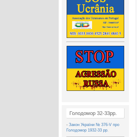
Голодомор 32-33рр.
-
Закон України № 376-V про
Голодомор 1932-33 рр.