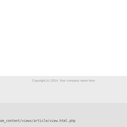
Copyright (c) 2014. Your company name here
om_content/views/article/view.html.php
