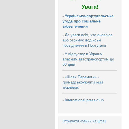
Увага!
-
Українсько-португальська
угода про соціальне
забезпечення
-
До уваги всіх, хто оновлює
або отримує водійські
посвідчення в Португалії
-
У відпустку в Україну
власним автотранспортом до
60 днів
-
«Шлях Перемоги» -
громадсько-політичний
тижневик
-
International press-club
Отримати новини на Email