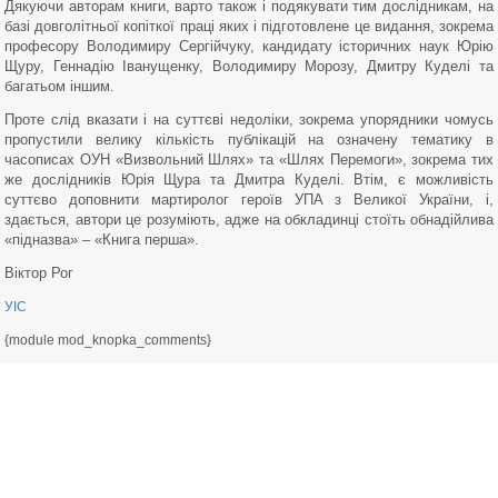
Дякуючи авторам книги, варто також і подякувати тим дослідникам, на
базі довголітньої копіткої праці яких і підготовлене це видання, зокрема
професору Володимиру Сергійчуку, кандидату історичних наук Юрію
Щуру, Геннадію Іванущенку, Володимиру Морозу, Дмитру Куделі та
багатьом іншим.
Проте слід вказати і на суттєві недоліки, зокрема упорядники чомусь
пропустили велику кількість публікацій на означену тематику в
часописах ОУН «Визвольний Шлях» та «Шлях Перемоги», зокрема тих
же дослідників Юрія Щура та Дмитра Куделі. Втім, є можливість
суттєво доповнити мартиролог героїв УПА з Великої України, і,
здається, автори це розуміють, адже на обкладинці стоїть обнадійлива
«підназва» – «Книга перша».
Віктор Рог
УІС
{module mod_knopka_comments}