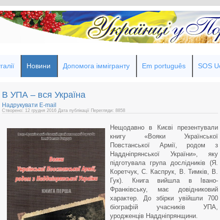
галії
Новини
Допомога іммігранту
Em português
SOS Uc
В УПА – вся Україна
Надрукувати
E-mail
Створено: 12 грудня 2016
Дата публікації
Перегляди: 8858
Нещодавно в Києві презентували
книгу «Вояки Української
Повстанської Армії, родом з
Наддніпрянської України», яку
підготувала група дослідників (Я.
Коретчук, С. Каспрук, В. Тимків, В.
Гук). Книга вийшла в Івано-
Франківську, має довідниковий
характер. До збірки увійшли 700
біографій учасників УПА,
уродженців Наддніпрянщини.