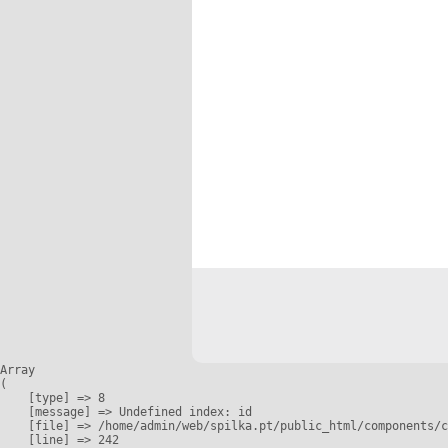
Array

(

    [type] => 8

    [message] => Undefined index: id

    [file] => /home/admin/web/spilka.pt/public_html/components/c
    [line] => 242
