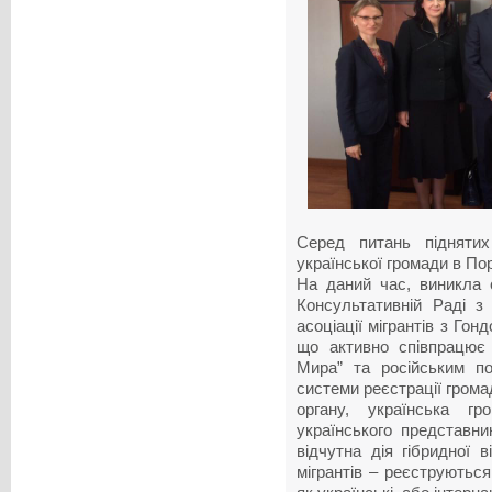
Серед питань піднятих
української громади в Порт
На даний час, виникла с
Консультативній Раді з 
асоціації мігрантів з Го
що активно співпрацює 
Мира” та російським по
системи реєстрації громад
органу, українська г
українського представни
відчутна дія гібридної в
мігрантів – реєструються