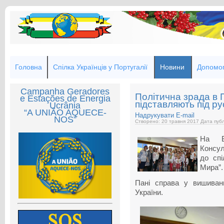
Головна
Спілка Українців у Португалії
Новини
Допомог
Campanha Geradores
Політична зрада в П
e Estações de Energia
підставляють під ру
Ucrânia
“A UNIÃO AQUECE-
Надрукувати
E-mail
NOS”
Створено: 20 травня 2017
Дата публ
На В
Консул
до спі
Мира”.
Пані справа у вишиван
України.