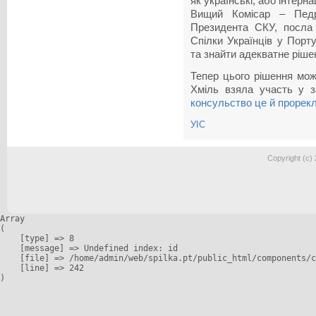
як українські, або інтерна
Вищий Комісар – Педр
Президента СКУ, посла 
Спілки Українців у Порту
та знайти адекватне ріше
Тепер цього рішення мож
Хміль взяла участь у з
консульство це й проpек
УІС
Copyright (c)
Array

(

    [type] => 8

    [message] => Undefined index: id

    [file] => /home/admin/web/spilka.pt/public_html/components/c
    [line] => 242
