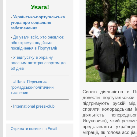
Увага!
-
Українсько-португальська
угода про соціальне
забезпечення
-
До уваги всіх, хто оновлює
або отримує водійські
посвідчення в Португалії
-
У відпустку в Україну
власним автотранспортом до
60 днів
-
«Шлях Перемоги» -
громадсько-політичний
Своєю діяльністю в По
тижневик
довести португальській 
підтримують рускій мір
-
International press-club
сприяти колорадським і
діяльність попередн
Януковича), який реком
представляти українці
Отримати новини на Email
міграції, як голова асоціа