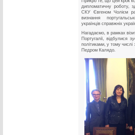
Прикро те, що цей крок 
дипломатичну роботу, з
СКУ Євгеном Чолієм ра
визнання португальсь
українців справжніх украї
Нагадаємо, в рамках віз
Португалії, відбулися з
політиками, у тому числі 
Педром Калядо.