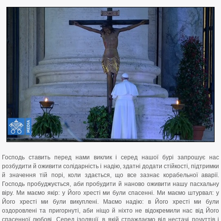
Господь ставить перед нами виклик і серед нашої бурі запрошує нас
розбудити й оживити солідарність і надію, здатні додати стійкості, підтримки
й значення тій порі, коли здається, що все зазнає корабельної аварії.
Господь пробуджується, аби пробудити й наново оживити нашу пасхальну
віру. Ми маємо якір: у Його хресті ми були спасенні. Ми маємо штурвал: у
Його хресті ми були викуплені. Маємо надію: в Його хресті ми були
оздоровлені та пригорнуті, аби ніщо й ніхто не відокремили нас від Його
спасенної любові. Серед ізоляції, в якій страждаємо від нестачі почуттів і