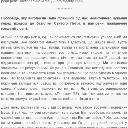
референт Пасторально-міграційного відділу УГКЦ
***********
Проповідь, яку виголосив Папа Франциск під час молитовного чування
перед входом до базиліки Святого Петра в наміренні припинення
пандемії у світі.
«Прийшов вечір» (Мк 4,35). Так починається євангельський уривок, який ми
вислухали. Вже протягом кількох тижнів здається, що зійшов вечір. Густа
пітьма спустилася на наші площі, вулиці та міста; вона запанувала над
нашими життями, наповняючи все оглушливою тишею та гнітючою
порожнечею, що паралізує кожну річ, яку зустрічає на своїй дорозі: це
відчувається в повітрі, в жестах, про це говорять погляди. Ми виявилися
зляканими та розгубленими. Як учнів з Євангелії, нас несподівано застала
неочікувана та несамовита буря. Ми усвідомили, що перебуваємо в одному
човні, всі вразливі та дезорієнтовані, але, водночас, важливі та потрібні, всі
покликані залишатися разом, всі потребуючи взаємно підтримувати одні
одних. У цьому човні… присутні всі ми, всі… Як ті учні, що одноголосно
взивають і з тривогою кажуть: «Гинемо» (38), так і ми зрозуміли, що не
можемо прямувати далі кожен сам по собі, але тільки разом.
Дуже легко розпізнати нас у цій розповіді. Але важко зрозуміти поведінку
Ісуса. В той час, як учні стривожені та у відчаї, Він перебуває на кормі, тій
частині човна, яка першою йде під воду. І що Він там робить? Незважаючи
на метушню, спокійно спить, уповаючи на Отця: це єдиний випадок у