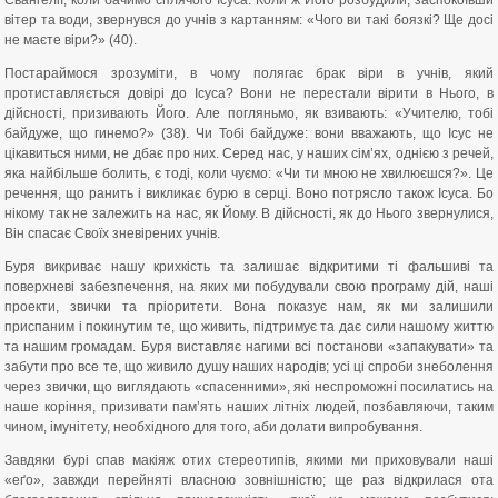
Євангелії, коли бачимо сплячого Ісуса. Коли ж Його розбудили, заспокоївши
вітер та води, звернувся до учнів з картанням: «Чого ви такі боязкі? Ще досі
не маєте віри?» (40).
Постараймося зрозуміти, в чому полягає брак віри в учнів, який
протиставляється довірі до Ісуса? Вони не перестали вірити в Нього, в
дійсності, призивають Його. Але погляньмо, як взивають: «Учителю, тобі
байдуже, що гинемо?» (38). Чи Тобі байдуже: вони вважають, що Ісус не
цікавиться ними, не дбає про них. Серед нас, у наших сім’ях, однією з речей,
яка найбільше болить, є тоді, коли чуємо: «Чи ти мною не хвилюєшся?». Це
речення, що ранить і викликає бурю в серці. Воно потрясло також Ісуса. Бо
нікому так не залежить на нас, як Йому. В дійсності, як до Нього звернулися,
Він спасає Своїх зневірених учнів.
Буря викриває нашу крихкість та залишає відкритими ті фальшиві та
поверхневі забезпечення, на яких ми побудували свою програму дій, наші
проекти, звички та пріоритети. Вона показує нам, як ми залишили
приспаним і покинутим те, що живить, підтримує та дає сили нашому життю
та нашим громадам. Буря виставляє нагими всі постанови «запакувати» та
забути про все те, що живило душу наших народів; усі ці спроби знеболення
через звички, що виглядають «спасенними», які неспроможні посилатись на
наше коріння, призивати пам’ять наших літніх людей, позбавляючи, таким
чином, імунітету, необхідного для того, аби долати випробування.
Завдяки бурі спав макіяж отих стереотипів, якими ми приховували наші
«еґо», завжди перейняті власною зовнішністю; ще раз відкрилася ота