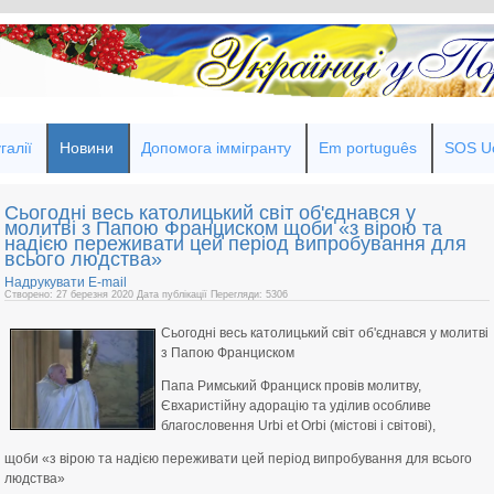
галії
Новини
Допомога іммігранту
Em português
SOS Uc
Сьогодні весь католицький світ об'єднався у
молитві з Папою Франциском щоби «з вірою та
надією переживати цей період випробування для
всього людства»
Надрукувати
E-mail
Створено: 27 березня 2020
Дата публікації
Перегляди: 5306
Сьогодні весь католицький світ об'єднався у молитві
з Папою Франциском
Папа Римський Франциск провів молитву,
Євхаристійну адорацію та уділив особливе
благословення Urbi et Orbi (містові і світові),
щоби «з вірою та надією переживати цей період випробування для всього
людства»