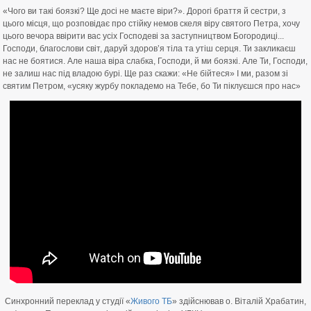
«Чого ви такі боязкі? Ще досі не маєте віри?». Дорогі браття й сестри, з
цього місця, що розповідає про стійку немов скеля віру святого Петра, хочу
цього вечора ввірити вас усіх Господеві за заступництвом Богородиці...
Господи, благослови світ, даруй здоров’я тіла та утіш серця. ️Ти закликаєш
нас не боятися. Але наша віра слабка, Господи, й ми боязкі. Але Ти, Господи,
не залиш нас під владою бурі. Ще раз скажи: «Не бійтеся» І ми, разом зі
святим Петром, «усяку журбу покладемо на Тебе, бо Ти піклуєшся про нас»
Синхронний переклад у студії «
Живого ТБ
» здійснював о. Віталій Храбатин,