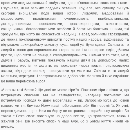
простими людьми, зазвичай, забутими, що не з’являються в заголовках газет
і журналів, ні на великих подіумах останніх шоу, але, без сумніву, пишуть
сьогодні вирішальні події нашої історії: лікарями, медбратами й
медсестрами, працівниками супермаркетів, прибиральниками,
доглядальницями, перевізниками, правоохоронцями, волонтерами,
священиками, богопосвяченими особами й багатьма-багатьма іншими, які
зрозуміли, що ніхто не спасається наодинці. Перед обличчям страждання,
де можна по-справжньому виміряти поступ наших народів, відкриваємо та
відчуваємо архиєрейську молитву Ісуса: «щоб усі були одно». Скільки ж то
людей кожного дня вправляється в терпеливості та поширює надію, дбаючи
про те, щоб сіяти не паніку, а співвідповідальність. Скільки ж то татів, мам,
дідусів і бабусь, вчителів показують нашим дітям за допомогою малих
щоденних жестів, як долати, як проходити через кризи, пристосовуючи
звички, підводячи погляд і спонукаючи до молитви. Скільки ж то людей
моляться, жертвують і заступаються за добро всіх. Молитва й тихе служіння:
це наша переможна зброя.
«Чого ви такі боязкі? Ще досі не маєте віри?». Початком віри є пізнати, що
потребуємо спасіння. Ми не самодостатні, наодинці потонемо: ми
потребуємо Господа як давні мореплавці – зір. Запросімо Ісуса до човнів
нашого життя. Вручімо Йому наші побоювання, аби Він переміг їх. Як учні,
пересвідчимося, що з Ним на борту не потрапимо в корабельну аварію. Бо
такою є Божа сила: повернути на добро все те, що трапляється, також і
жахливі речі. Він вносить спокій у наші бурі, бо з Богом життя ніколи не
вмирає.