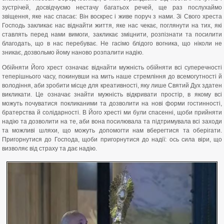
зустрічей, досвідчуємо нестачу багатьох речей, ще раз послухаймо
звіщення, яке нас спасає: Він воскрес і живе поруч з нами. Зі Свого хреста
Господь закликає нас віднайти життя, яке нас чекає, поглянути на тих, які
ставлять перед нами вимоги, закликає зміцнити, розпізнати та посилити
благодать, що в нас перебуває. Не гасімо блідого вогника, що ніколи не
зникає, дозвольмо йому наново розпалити надію.
Обійняти Його хрест означає віднайти мужність обійняти всі суперечності
теперішнього часу, покинувши на мить наше стремління до всемогутності й
володіння, аби зробити місце для креативності, яку лише Святий Дух здатен
викликати. Це означає знайти мужність відкривати простір, в якому всі
можуть почуватися покликаними та дозволити на нові форми гостинності,
братерства й солідарності. В Його хресті ми були спасенні, щоби прийняти
надію та дозволити на те, аби вона посилювала та підтримувала всі заходи
та можливі шляхи, що можуть допомогти нам вберегтися та оберігати.
Пригорнутися до Господа, щоби пригорнутися до надії: ось сила віри, що
визволяє від страху та дає надію.