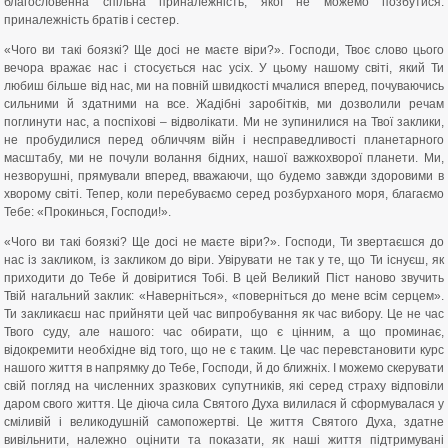
благословенна спільна приналежність, якої не можемо позбутися:
приналежність братів і сестер.
«Чого ви такі боязкі? Ще досі не маєте віри?». Господи, Твоє слово цього
вечора вражає нас і стосується нас усіх. У цьому нашому світі, який Ти
любиш більше від нас, ми на повній швидкості мчалися вперед, почуваючись
сильними й здатними на все. Жадібні заробітків, ми дозволили речам
поглинути нас, а поспіхові – відволікати. Ми не зупинилися на Твої заклики,
не пробудилися перед обличчям війн і несправедливості планетарного
масштабу, ми не почули волання бідних, нашої важкохворої планети. Ми,
незворушні, прямували вперед, вважаючи, що будемо завжди здоровими в
хворому світі. Тепер, коли перебуваємо серед розбурханого моря, благаємо
Тебе: «Прокинься, Господи!».
«Чого ви такі боязкі? Ще досі не маєте віри?». Господи, Ти звертаєшся до
нас із закликом, із закликом до віри. Увірувати не так у те, що Ти існуєш, як
приходити до Тебе й довіритися Тобі. В цей Великий Піст наново звучить
Твій нагальний заклик: «Наверніться», «поверніться до мене всім серцем».
Ти закликаєш нас прийняти цей час випробування як час вибору. Це не час
Твого суду, але нашого: час обирати, що є цінним, а що проминає,
відокремити необхідне від того, що не є таким. Це час перевстановити курс
нашого життя в напрямку до Тебе, Господи, й до ближніх. І можемо скерувати
свій погляд на численних зразкових супутників, які серед страху відповіли
даром свого життя. Це діюча сила Святого Духа вилилася й сформувалася у
сміливій і великодушній самопожертві. Це життя Святого Духа, здатне
вивільнити, належно оцінити та показати, як наші життя підтримувані