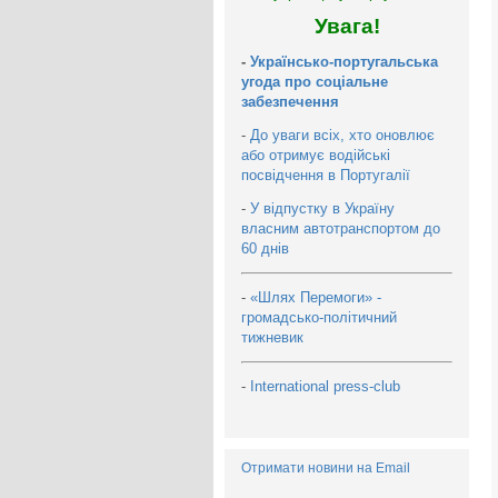
Увага!
-
Українсько-португальська
угода про соціальне
забезпечення
-
До уваги всіх, хто оновлює
або отримує водійські
посвідчення в Португалії
-
У відпустку в Україну
власним автотранспортом до
60 днів
-
«Шлях Перемоги» -
громадсько-політичний
тижневик
-
International press-club
Отримати новини на Email