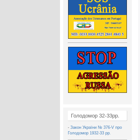
Голодомор 32-33рр.
-
Закон України № 376-V про
Голодомор 1932-33 рр.