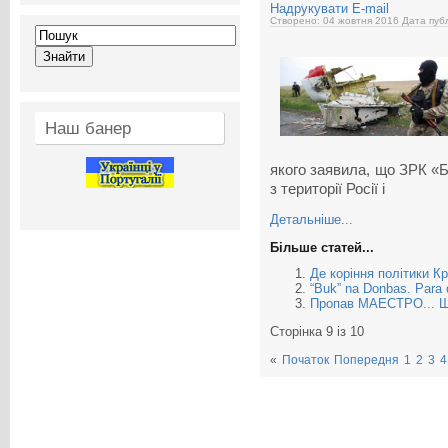
Надрукувати
E-mail
Створено: 04 жовтня 2016
Дата публ
Наш банер
якого заявила, що ЗРК «Б
з території Росії і
Детальніше...
Більше статей...
Де коріння політики К
“Buk” na Donbas. Para
Пропав МАЕСТРО... Шу
Сторінка 9 із 10
«
Початок
Попередня
1
2
3
4