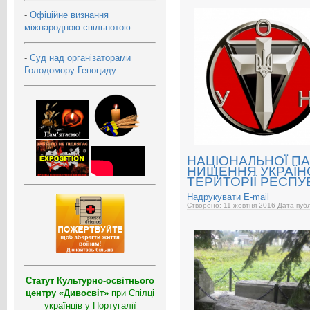
-
Офіційне визнання
міжнародною спільнотою
-
Суд над організаторами
Голодомору-Геноциду
НАЦІОНАЛЬНОЇ ПА
НИЩЕННЯ УКРАЇН
ТЕРИТОРІЇ РЕСПУ
Надрукувати
E-mail
Створено: 11 жовтня 2016
Дата публ
Статут Культурно-освітнього
центру «Дивосвіт»
при Спілці
українців у Португалії