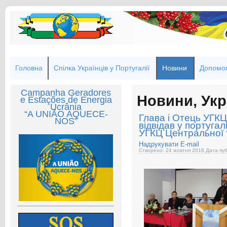
Головна
Спілка Українців у Португалії
Новини
Допомог
Campanha Geradores
Новини, Укр
e Estações de Energia
Ucrânia
“A UNIÃO AQUECE-
Глава і Отець УГК
NOS”
відвідав у португал
УГКЦ Центральної 
Надрукувати
E-mail
Створено: 24 жовтня 2016
Дата пуб