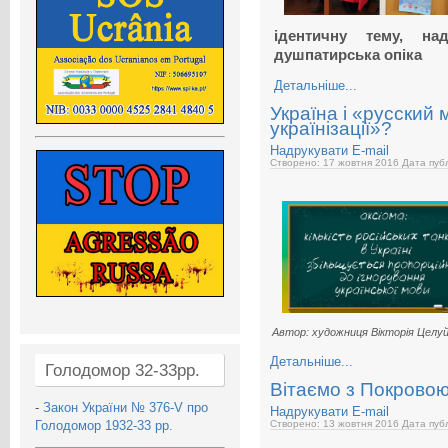
ідентичну тему, н
душпатирська опіка
Детальніше...
Україна і «русский 
українізації»?
Надрукувати
E-mail
Створено: 17 жовтня 2016
Дата публ
Автор: художниця Вікторія Целу
Детальніше...
Голодомор 32-33рр.
Вітаємо з Покровою,
-
Закон України № 376-V про
Надрукувати
E-mail
Голодомор 1932-33 рр.
Створено: 13 жовтня 2016
Дата публ