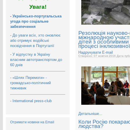
Увага!
-
Українсько-португальська
угода про соціальне
забезпечення
Резолюція науково-
-
До уваги всіх, хто оновлює
міжнародною участ
або отримує водійські
дітей з особливими
процесі інклюзивної
посвідчення в Португалії
Надрукувати
E-mail
-
У відпустку в Україну
Створено: 07 жовтня 2016
Дата публ
власним автотранспортом до
60 днів
-
«Шлях Перемоги» -
громадсько-політичний
тижневик
-
International press-club
Детальніше...
Коли Росію покараю
Отримати новини на Email
людства?