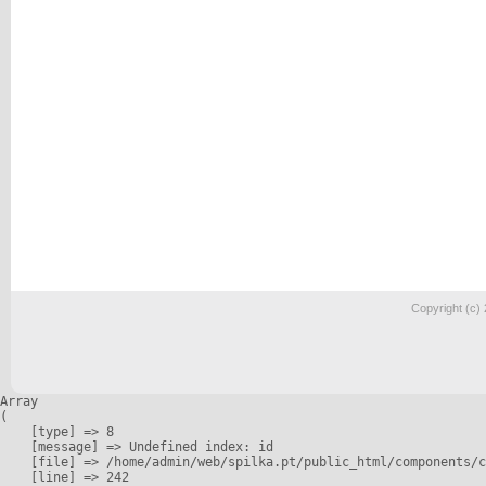
Copyright (c)
Array

(

    [type] => 8

    [message] => Undefined index: id

    [file] => /home/admin/web/spilka.pt/public_html/components/c
    [line] => 242
