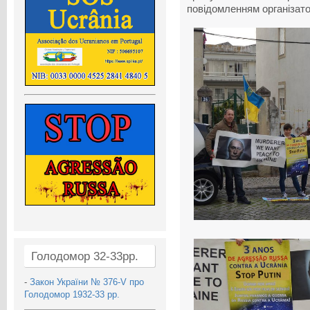
повідомленням організато
Голодомор 32-33рр.
-
Закон України № 376-V про
Голодомор 1932-33 рр.