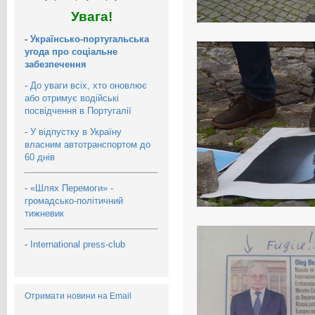
Увага!
-
Українсько-португальська
угода про соціальне
забезпечення
-
До уваги всіх, хто оновлює
або отримує водійські
посвідчення в Португалії
-
У відпустку в Україну
власним автотранспортом до
60 днів
-
«Шлях Перемоги» -
громадсько-політичний
тижневик
-
International press-club
Отримати новини на Email