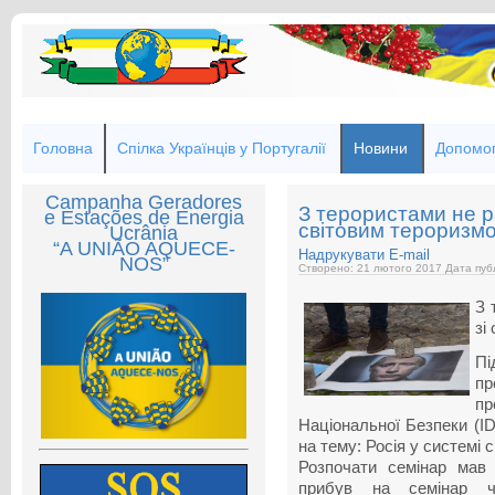
Головна
Спілка Українців у Португалії
Новини
Допомог
Campanha Geradores
З терористами не р
e Estações de Energia
світовим тероризм
Ucrânia
“A UNIÃO AQUECE-
Надрукувати
E-mail
NOS”
Створено: 21 лютого 2017
Дата публ
З 
зі
Пі
пр
пр
Національної Безпеки (ID
на тему: Росія у системі с
Розпочати семінар мав
прибув на семінар че