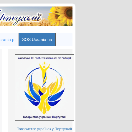
rania pt
SOS Ucrania ua
Товариство українок у Португалії