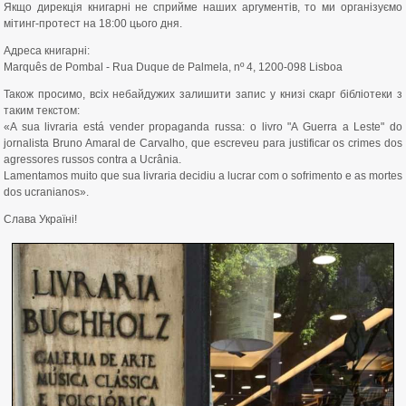
Якщо дирекція книгарні не сприйме наших аргументів, то ми організуємо
мітинг-протест на 18:00 цього дня.
Адреса книгарні:
Marquês de Pombal - Rua Duque de Palmela, nº 4, 1200-098 Lisboa
Також просимо, всіх небайдужих залишити запис у книзі скарг бібліотеки з
таким текстом:
«A sua livraria está vender propaganda russa: o livro "A Guerra a Leste" do
jornalista Bruno Amaral de Carvalho, que escreveu para justificar os crimes dos
agressores russos contra a Ucrânia.
Lamentamos muito que sua livraria decidiu a lucrar com o sofrimento e as mortes
dos ucranianos».
Слава Україні!