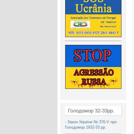
Голодомор 32-33рр.
-
Закон України № 376-V про
Голодомор 1932-33 рр.