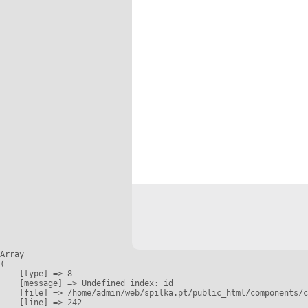
Array

(

    [type] => 8

    [message] => Undefined index: id

    [file] => /home/admin/web/spilka.pt/public_html/components/c
    [line] => 242
