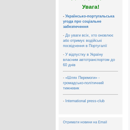
Увага!
-
Українсько-португальська
угода про соціальне
забезпечення
-
До уваги всіх, хто оновлює
або отримує водійські
посвідчення в Португалії
-
У відпустку в Україну
власним автотранспортом до
60 днів
-
«Шлях Перемоги» -
громадсько-політичний
тижневик
-
International press-club
Отримати новини на Email