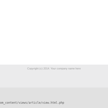
Copyright (c) 2014. Your company name here
om_content/views/article/view.html.php
