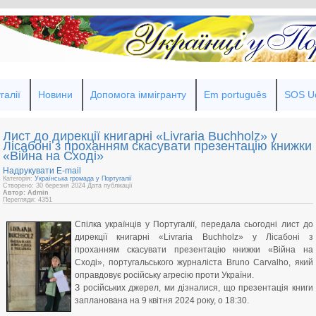
галії
Новини
Допомога іммігранту
Em português
SOS Uc
Лист до дирекції книгарні «Livraria Buchholz» у
Лісабоні з проханням скасувати презентацію книжки
«Війна на Сході»
Надрукувати
E-mail
Категорія:
Українська громада у Португалії
Створено: 30 березня 2024
Дата публікації
Автор: Admin
Перегляди: 4351
Спілка українців у Португалії, передала сьогодні лист до
дирекції книгарні «Livraria Buchholz» у Лісабоні з
проханням скасувати презентацію книжки «Війна на
Сході», португальського журналіста Bruno Carvalho, який
оправдовує російську агресію проти України.
З російських джерел, ми дізналися, що презентація книги
запланована на 9 квітня 2024 року, о 18:30.