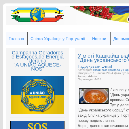
Головна
Спілка Українців у Португалії
Новини
Допомог
Campanha Geradores
У місті Кашкайш ві
e Estações de Energia
"День українського
Ucrânia
“A UNIÃO AQUECE-
Надрукувати
E-mail
NOS”
Категорія:
Українська громада у Порт
Створено: 13 липня 2024
Дата публі
Автор: Admin
Перегляди: 4434
7 липня у 
"День укра
провела Сп
Тут у дале
"День українського борщу" с
захід Спілка українців у Порт
першу неділю липня.
Борщ, давно став символом у