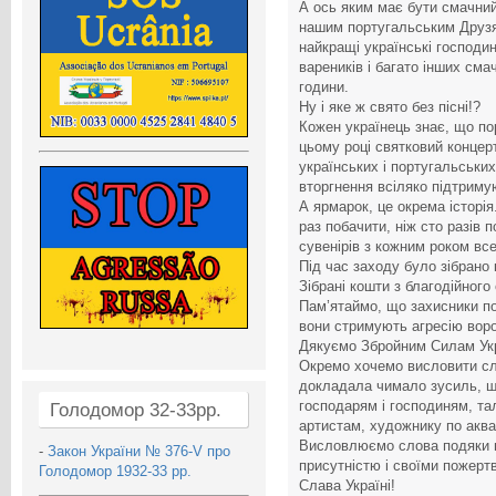
А ось яким має бути смачний
нашим португальським Друзя
найкращі українські господині
вареників і багато інших сма
години.
Ну і яке ж свято без пісні!?
Кожен українець знає, що по
цьому році святковий концер
українських і португальських
вторгнення всіляко підтриму
А ярмарок, це окрема історі
раз побачити, ніж сто разів п
сувенірів з кожним роком все
Під час заходу було зібрано 
Зібрані кошти з благодійного
Пам’ятаймо, що захисники п
вони стримують агресію воро
Дякуємо Збройним Силам Укр
Окремо хочемо висловити сл
докладала чимало зусиль, щ
господарям і господиням, та
Голодомор 32-33рр.
артистам, художнику по аква
Висловлюємо слова подяки в
-
Закон України № 376-V про
присутністю і своїми пожерт
Голодомор 1932-33 рр.
Слава Україні!