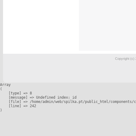
Copyright (c)
Array

(

    [type] => 8

    [message] => Undefined index: id

    [file] => /home/admin/web/spilka.pt/public_html/components/c
    [line] => 242
