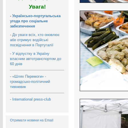
Увага!
-
Українсько-португальська
угода про соціальне
забезпечення
-
До уваги всіх, хто оновлює
або отримує водійські
посвідчення в Португалії
-
У відпустку в Україну
власним автотранспортом до
60 днів
-
«Шлях Перемоги» -
громадсько-політичний
тижневик
-
International press-club
Отримати новини на Email