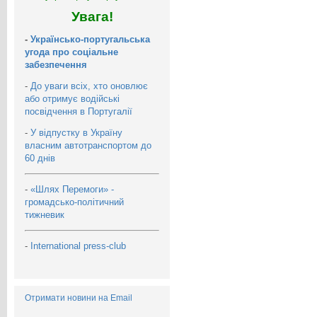
Увага!
-
Українсько-португальська
угода про соціальне
забезпечення
-
До уваги всіх, хто оновлює
або отримує водійські
посвідчення в Португалії
-
У відпустку в Україну
власним автотранспортом до
60 днів
-
«Шлях Перемоги» -
громадсько-політичний
тижневик
-
International press-club
Отримати новини на Email