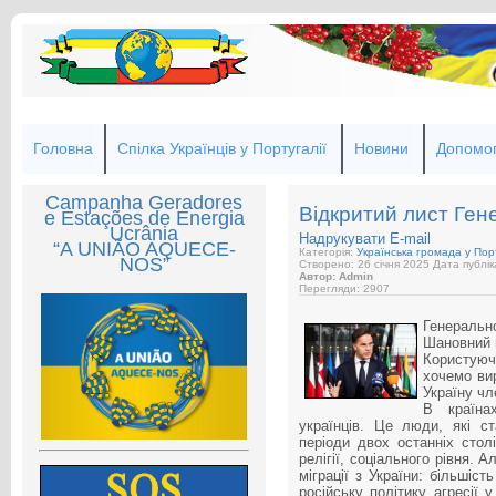
Головна
Спілка Українців у Португалії
Новини
Допомог
Campanha Geradores
Відкритий лист Ге
e Estações de Energia
Ucrânia
Надрукувати
E-mail
“A UNIÃO AQUECE-
Категорія:
Українська громада у Порт
NOS”
Створено: 26 січня 2025
Дата публік
Автор: Admin
Перегляди: 2907
Генеральн
Шановний 
Користуюч
хочемо вир
Україну ч
В
країн
українців. Це люди, які с
періоди двох останніх стол
релігії, соціального рівня. 
міграції з України: більшіс
російську політику агресії 