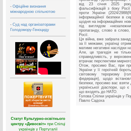
від 23 січня 2025 року
-
Офіційне визнання
фальсифікацій з боку Росії
міжнародною спільнотою
проти України (2024/2988
інформаційної безпеки в се
щодня на інформаційних нови
-
Суд над організаторами
під виглядом «незалежни
Голодомору-Геноциду
пропаганду, слово в слово,
Росії.
Ця війна, вже забрала занадт
за її межами, українці отри
матиме негативні наслідки на
Але, це трагедія не тільк
справедливість, у верховен
втрачає перспективи мирного
Отож, просимо Вас, при пр
України у її героїчній борот
світовому тероризму (го
федерація), щодо встанов
безпеки, просимо вас взяти 
української діаспори, що є
що входять до НАТО.
Голова Спілки українців у Пор
Павло Садоха
Статут Культурно-освітнього
центру «Дивосвіт»
при Спілці
українців у Португалії