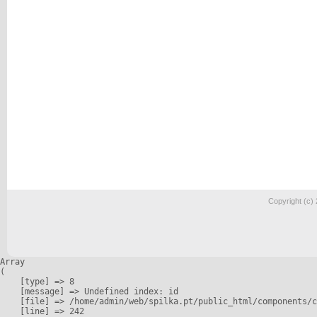
Copyright (c)
Array

(

    [type] => 8

    [message] => Undefined index: id

    [file] => /home/admin/web/spilka.pt/public_html/components/c
    [line] => 242
