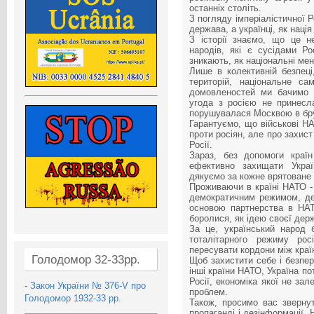
останніх століть.
З погляду імперіалістичної Р
держава, а українці, як наці
З історії знаємо, що це н
народів, які є сусідами Ро
зникають, як національні мен
Лише в колективній безпеці
територій, національне са
домовленостей ми бачимо м
угода з росією не принесла
порушувалася Москвою в бру
Гарантуємо, що військові НА
проти росіян, але про захист
Росії.
Зараз, без допомоги краї
ефективно захищати Украї
дякуємо за кожне врятоване 
Проживаючи в країні НАТО - 
демократичним режимом, де
основою партнерства в НАТ
боролися, як ідею своєї дер
За це, український народ б
тоталітарного режиму рос
пересувати кордони між краї
Голодомор 32-33рр.
Щоб захистити себе і безпер
інші країни НАТО, Україна п
Росії, економіка якої не за
-
Закон України № 376-V про
проблем.
Голодомор 1932-33 рр.
Також, просимо вас звернут
пропаганді і дезінформації.