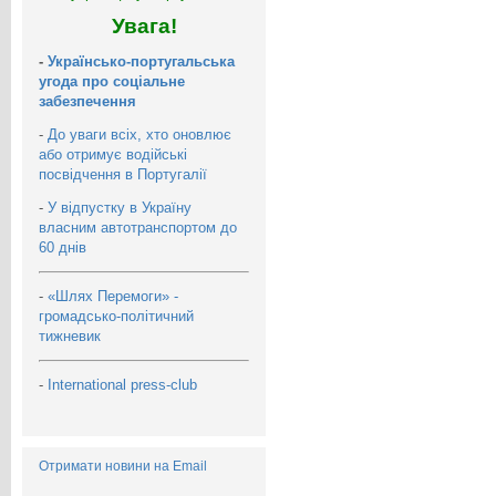
Увага!
-
Українсько-португальська
угода про соціальне
забезпечення
-
До уваги всіх, хто оновлює
або отримує водійські
посвідчення в Португалії
-
У відпустку в Україну
власним автотранспортом до
60 днів
-
«Шлях Перемоги» -
громадсько-політичний
тижневик
-
International press-club
Отримати новини на Email