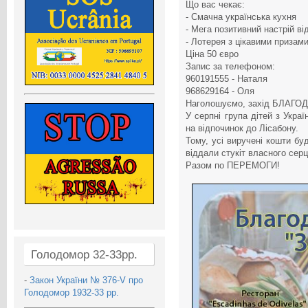
Що вас чекає:
- Смачна українська кухня
- Мега позитивний настрій ві
- Лотерея з цікавими призам
Ціна 50 євро
Запис за телефоном:
960191555 - Наталя
968629164 - Оля
Наголошуємо, захід БЛАГОД
У серпні група дітей з Украї
на відпочинок до Лісабону.
Тому, усі виручені кошти бу
віддали стукіт власного серця
Разом по ПЕРЕМОГИ!
Голодомор 32-33рр.
-
Закон України № 376-V про
Голодомор 1932-33 рр.