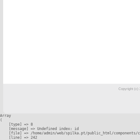
Copyright (c)
Array

(

    [type] => 8

    [message] => Undefined index: id

    [file] => /home/admin/web/spilka.pt/public_html/components/c
    [line] => 242
