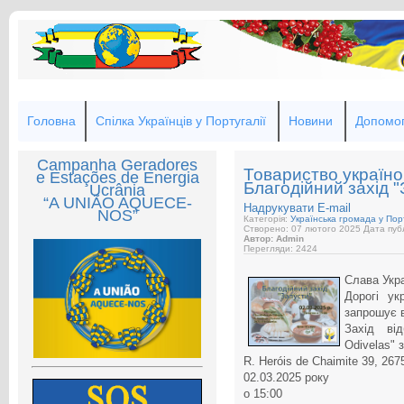
Головна
Спілка Українців у Португалії
Новини
Допомог
Campanha Geradores
Товариство україно
e Estações de Energia
Благодійний захід "
Ucrânia
“A UNIÃO AQUECE-
Надрукувати
E-mail
NOS”
Категорія:
Українська громада у Порт
Створено: 07 лютого 2025
Дата публ
Автор: Admin
Перегляди: 2424
Слава Укра
Дорогі ук
запрошує в
Захід ві
Odivelas" 
R. Heróis de Chaimite 39, 267
02.03.2025 року
о 15:00