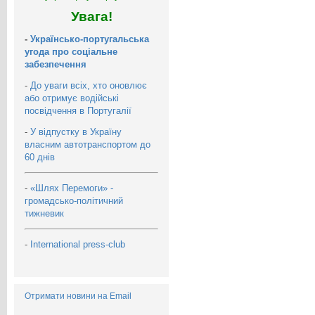
Увага!
-
Українсько-португальська
угода про соціальне
забезпечення
-
До уваги всіх, хто оновлює
або отримує водійські
посвідчення в Португалії
-
У відпустку в Україну
власним автотранспортом до
60 днів
-
«Шлях Перемоги» -
громадсько-політичний
тижневик
-
International press-club
Отримати новини на Email