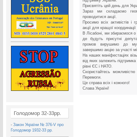
підтримку України.
Присвятіть цей день для Укр
Зараз ми складаємо геог
проводитися акції.
Просимо всіх активістів і г
акції для кращої координаці
В Лісабоні, ми збираємося о 
де будуть присутні депута
промов вирушимо до муні
завершимо акцію за участі м
На наших маніфестаціях візь
від яких залежить підтримка У
рівні ЄС і НАТО.
Скористайтесь можливістю 
Перемоги.
Це справа всіх і кожного!
Слава Україні!
Голодомор 32-33рр.
-
Закон України № 376-V про
Голодомор 1932-33 рр.