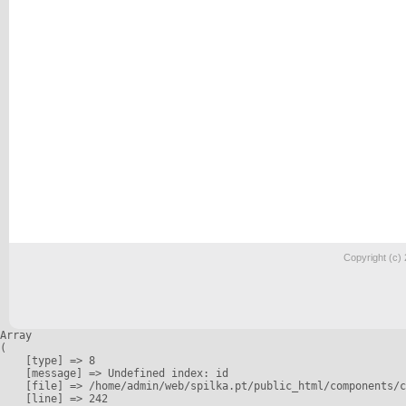
Copyright (c)
Array

(

    [type] => 8

    [message] => Undefined index: id

    [file] => /home/admin/web/spilka.pt/public_html/components/c
    [line] => 242
