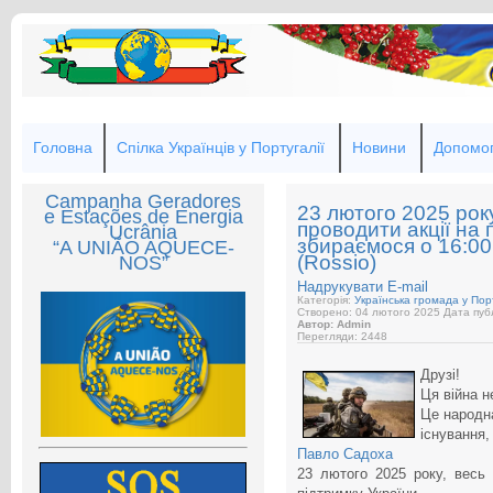
Головна
Спілка Українців у Португалії
Новини
Допомог
Campanha Geradores
23 лютого 2025 року
e Estações de Energia
проводити акції на 
Ucrânia
збираємося о 16:00 
“A UNIÃO AQUECE-
(Rossio)
NOS”
Надрукувати
E-mail
Категорія:
Українська громада у Порт
Створено: 04 лютого 2025
Дата публ
Автор: Admin
Перегляди: 2448
Друзі!
Ця війна н
Це народна
існуванн
Павло Садоха
23 лютого 2025 року, весь 