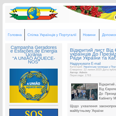
Головна
Спілка Українців у Португалії
Новини
Допомог
Campanha Geradores
Відкритий лист Від
e Estações de Energia
українців До Прези
Ucrânia
Ради України та Каб
“A UNIÃO AQUECE-
NOS”
Надрукувати
E-mail
Категорія:
Українська громада у Порт
Створено: 22 липня 2025
Дата публі
Автор: Admin
Перегляди: 1763
Відкритий 
Від Європе
До Презид
Кабінету М
Щодо ухвалення законопро
майбутньому України