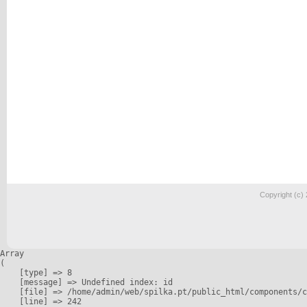
Copyright (c)
Array

(

    [type] => 8

    [message] => Undefined index: id

    [file] => /home/admin/web/spilka.pt/public_html/components/c
    [line] => 242
