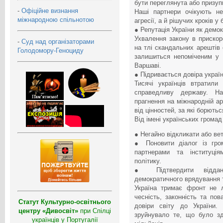
бути переглянута або призуп
-
Офіційне визнання
Наші партнери очікують не
міжнародною спільнотою
агресії, а й рішучих кроків 
● Репутація України як демо
Ухвалення закону в прискор
-
Суд над організаторами
на тлі скандальних арештів 
Голодомору-Геноциду
залишиться непоміченим у Б
Варшаві.
● Підривається довіра украї
Тисячі українців втратили
справедливу державу. На
прагнення на міжнародній а
від цінностей, за які борютьс
Від імені українських громад
● Негайно відкликати або ве
● Поновити діалог із гро
партнерами та інституція
політику.
● Підтвердити віддані
демократичного врядування т
Україна тримає фронт не 
чесність, законність та по
Статут Культурно-освітнього
довіри світу до України.
центру «Дивосвіт»
при Спілці
зруйнувало те, що було зд
українців у Португалії