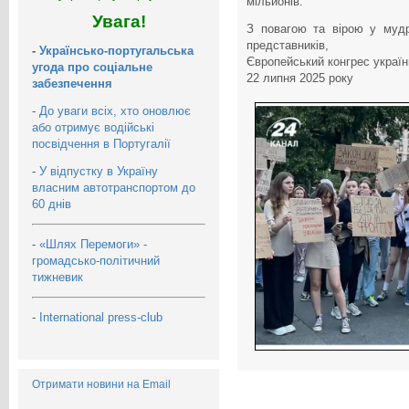
мільйонів.
Увага!
З повагою та вірою у мудр
представників,
-
Українсько-португальська
Європейський конгрес україн
угода про соціальне
22 липня 2025 року
забезпечення
-
До уваги всіх, хто оновлює
або отримує водійські
посвідчення в Португалії
-
У відпустку в Україну
власним автотранспортом до
60 днів
-
«Шлях Перемоги» -
громадсько-політичний
тижневик
-
International press-club
Отримати новини на Email