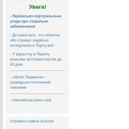
Увага!
-
Українсько-португальська
угода про соціальне
забезпечення
-
До уваги всіх, хто оновлює
або отримує водійські
посвідчення в Португалії
-
У відпустку в Україну
власним автотранспортом до
60 днів
-
«Шлях Перемоги» -
громадсько-політичний
тижневик
-
International press-club
Отримати новини на Email