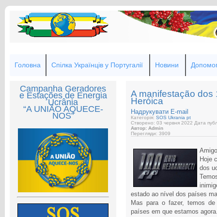
Головна
Спілка Українців у Португалії
Новини
Допомог
Campanha Geradores
A manifestação dos 
e Estações de Energia
Heróica
Ucrânia
“A UNIÃO AQUECE-
Надрукувати
E-mail
NOS”
Категорія:
SOS Ukrania pt
Створено: 03 червня 2022
Дата публ
Автор: Admin
Перегляди: 3909
Amigo
Hoje 
dos uc
Temos
inimi
estado ao nível dos países ma
Mas para o fazer, temos de 
países em que estamos agora