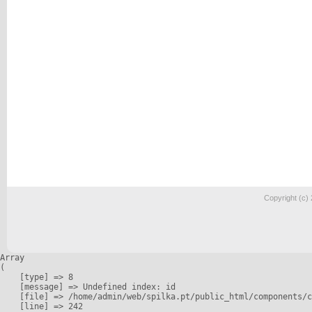
Copyright (c)
Array

(

    [type] => 8

    [message] => Undefined index: id

    [file] => /home/admin/web/spilka.pt/public_html/components/c
    [line] => 242
