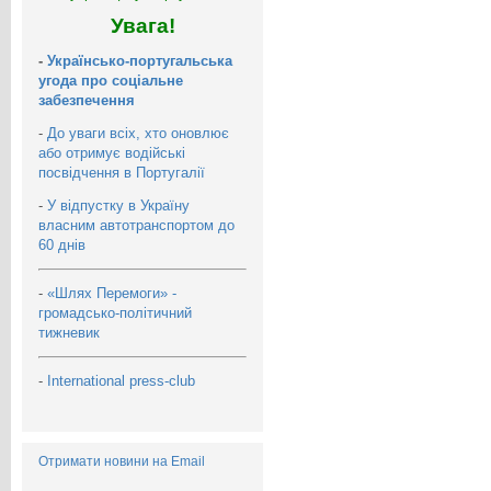
Увага!
-
Українсько-португальська
угода про соціальне
забезпечення
-
До уваги всіх, хто оновлює
або отримує водійські
посвідчення в Португалії
-
У відпустку в Україну
власним автотранспортом до
60 днів
-
«Шлях Перемоги» -
громадсько-політичний
тижневик
-
International press-club
Отримати новини на Email