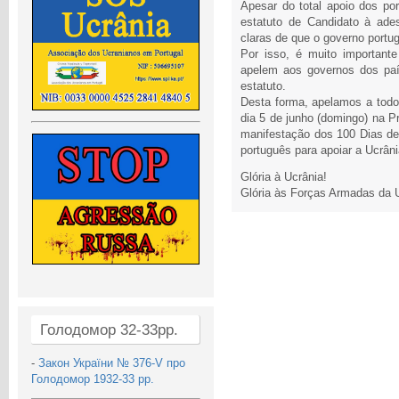
Apesar do total apoio dos p
estatuto de Candidato à ade
claras de que o governo portugu
Por isso, é muito importante
apelem aos governos dos paí
estatuto.
Desta forma, apelamos a todo
dia 5 de junho (domingo) na 
manifestação dos 100 Dias de
português para apoiar a Ucrâni
Glória à Ucrânia!
Glória às Forças Armadas da 
Голодомор 32-33рр.
-
Закон України № 376-V про
Голодомор 1932-33 рр.