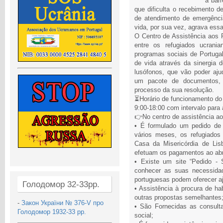
à barr
que dificulta o recebimento de
de atendimento de emergênci
vida, por sua vez, agrava essa
O Centro de Assistência aos 
entre os refugiados ucran
programas sociais de Portuga
de vida através da sinergia 
lusófonos, que vão poder aju
um pacote de documentos,
processo da sua resolução.
⏳Horário de funcionamento do 
9:00-18:00 com intervalo para
👉No centro de assistência ao
• É formulado um pedido de p
vários meses, os refugiados
Casa da Misericórdia de Lis
efetuam os pagamentos ao abri
• Existe um site “Pedido - 
conhecer as suas necessidad
portuguesas podem oferecer a
Голодомор 32-33рр.
• Assistência à procura de ha
outras propostas semelhantes
-
Закон України № 376-V про
• São Fornecidas as consult
Голодомор 1932-33 рр.
social;