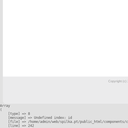
Copyright (c)
Array

(

    [type] => 8

    [message] => Undefined index: id

    [file] => /home/admin/web/spilka.pt/public_html/components/c
    [line] => 242
