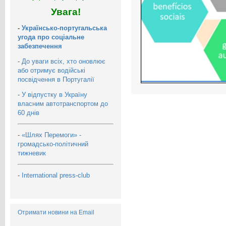
Увага!
-
Українсько-португальська
угода про соціальне
забезпечення
-
До уваги всіх, хто оновлює
або отримує водійські
посвідчення в Португалії
-
У відпустку в Україну
власним автотранспортом до
60 днів
-
«Шлях Перемоги» -
громадсько-політичний
тижневик
-
International press-club
Отримати новини на Email