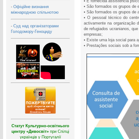
• É fornecida assistência psic
• São formados os grupos de e
-
Офіційне визнання
• São formados os grupos de 
міжнародною спільнотою
• O pessoal técnico do centro
activamente na organização 
-
Суд над організаторами
de refugiados ucranianos, que
Голодомору-Геноциду
empresas;
• Existe uma loja social para 
• Prestações sociais sob a fo
Статут Культурно-освітнього
центру «Дивосвіт»
при Спілці
українців у Португалії