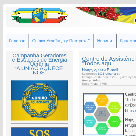
Головна
Спілка Українців у Португалії
Новини
Допомог
Campanha Geradores
Centro de Assistênc
e Estações de Energia
“Todos aqui”
Ucrânia
“A UNIÃO AQUECE-
Надрукувати
E-mail
NOS”
Категорія:
SOS Ukrania pt
Створено: 02 липня 2022
Дата публі
Автор: Admin
Перегляди: 4768
Centr
“Todos
👉Dom
https
Hoje,
refug
falta