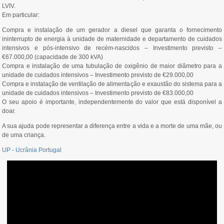
LVIV.
Em particular:
Compra e instalação de um gerador a diesel que garanta o fornecimento
ininterrupto de energia à unidade de maternidade e departamento de cuidados
intensivos e pós-intensivo de recém-nascidos – Investimento previsto –
€67.000,00 (capacidade de 300 kVA)
Compra e instalação de uma tubulação de oxigênio de maior diâmetro para a
unidade de cuidados intensivos – Investimento previsto de €29.000,00
Compra e instalação de ventilação de alimentação e exaustão do sistema para a
unidade de cuidados intensivos – Investimento previsto de €83.000,00
O seu apoio é importante, independentemente do valor que está disponível a
doar.
A sua ajuda pode representar a diferença entre a vida e a morte de uma mãe, ou
de uma criança.
UP - Ucrânia Portugal