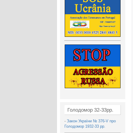
Голодомор 32-33рр.
-
Закон України № 376-V про
Голодомор 1932-33 рр.