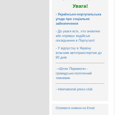
Увага!
-
Українсько-португальська
угода про соціальне
забезпечення
-
До уваги всіх, хто оновлює
або отримує водійські
посвідчення в Португалії
-
У відпустку в Україну
власним автотранспортом до
60 днів
-
«Шлях Перемоги» -
громадсько-політичний
тижневик
-
International press-club
Отримати новини на Email