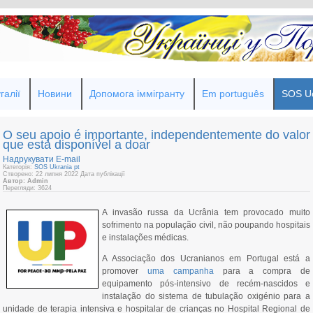
галії
Новини
Допомога іммігранту
Em português
SOS Uc
O seu apoio é importante, independentemente do valor
que está disponível a doar
Надрукувати
E-mail
Категорія:
SOS Ukrania pt
Створено: 22 липня 2022
Дата публікації
Автор: Admin
Перегляди: 3624
A invasão russa da Ucrânia tem provocado muito
sofrimento na população civil, não poupando hospitais
e instalações médicas.
A Associação dos Ucranianos em Portugal está a
promover
uma campanha
para a compra de
equipamento pós-intensivo de recém-nascidos e
instalação do sistema de tubulação oxigénio para a
unidade de terapia intensiva e hospitalar de crianças no Hospital Regional de