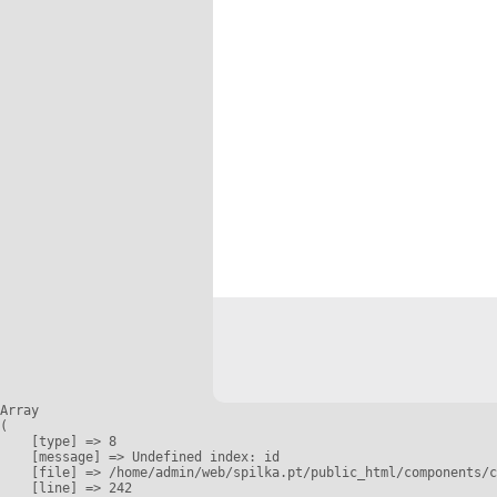
Array

(

    [type] => 8

    [message] => Undefined index: id

    [file] => /home/admin/web/spilka.pt/public_html/components/c
    [line] => 242
