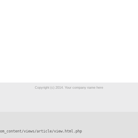
Copyright (c) 2014. Your company name here
om_content/views/article/view.html.php
