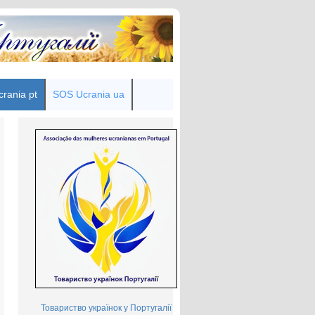
rania pt
SOS Ucrania ua
Товариство українок у Португалії