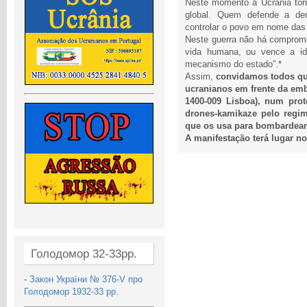
Neste momento a Ucrânia torno
global. Quem defende a de
controlar o povo em nome das i
Neste guerra não há compromis
vida humana, ou vence a i
mecanismo do estado”.*
Assim,
convidamos todos qu
ucranianos em frente da emb
1400-009 Lisboa), num prot
drones-kamikaze pelo regim
que os usa para bombardear 
A manifestação terá lugar no
Голодомор 32-33рр.
-
Закон України № 376-V про
Голодомор 1932-33 рр.