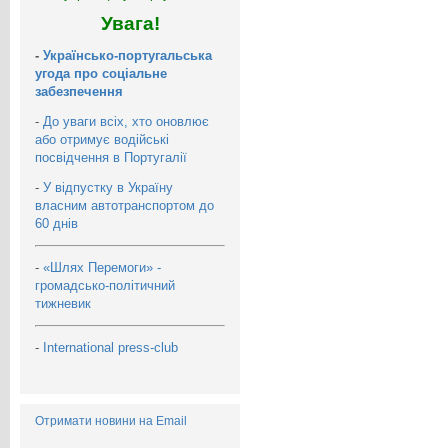
Увага!
-
Українсько-португальська
угода про соціальне
забезпечення
-
До уваги всіх, хто оновлює
або отримує водійські
посвідчення в Португалії
-
У відпустку в Україну
власним автотранспортом до
60 днів
-
«Шлях Перемоги» -
громадсько-політичний
тижневик
-
International press-club
Отримати новини на Email