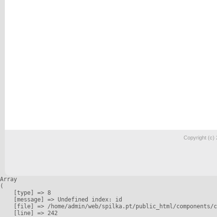
Copyright (c)
Array

(

    [type] => 8

    [message] => Undefined index: id

    [file] => /home/admin/web/spilka.pt/public_html/components/c
    [line] => 242
