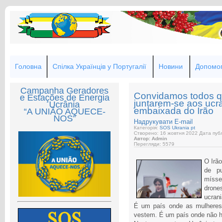
Головна
Спілка Українців у Португалії
Новини
Допомог
Campanha Geradores
Convidamos todos q
e Estações de Energia
juntarem-se aos ucr
Ucrânia
embaixada do Irão
“A UNIÃO AQUECE-
NOS”
Надрукувати
E-mail
Категорія:
SOS Ukrania pt
Створено: 16 жовтня 2022
Дата публ
Автор: Admin
Перегляди: 5579
O Irão
de pu
mísse
dron
ucran
É um país onde as mulheres
vestem. É um país onde não há