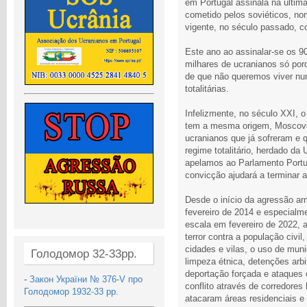
em Portugal assinala na últim
cometido pelos soviéticos, no
vigente, no século passado, 
Este ano ao assinalar-se os 9
milhares de ucranianos só po
de que não queremos viver nun
totalitárias.
Infelizmente, no século XXI, o
tem a mesma origem, Moscovo
ucranianos que já sofreram e q
regime totalitário, herdado da 
apelamos ao Parlamento Port
convicção ajudará a terminar a
Desde o início da agressão a
fevereiro de 2014 e especialme
escala em fevereiro de 2022, 
terror contra a população civi
cidades e vilas, o uso de mun
Голодомор 32-33рр.
limpeza étnica, detenções arbit
deportação forçada e ataques c
-
Закон України № 376-V про
conflito através de corredore
Голодомор 1932-33 рр.
atacaram áreas residenciais e i