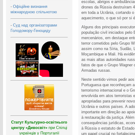
escolas, abrigos e ambulância
-
Офіційне визнання
drones da Rússia destruíram 40
міжнародною спільнотою
em toda a Ucrânia, cortando o 
aquecimento, o que só por si 
-
Суд над організаторами
Alguns dos principais executor
Голодомору-Геноциду
população civil iniciados pelo
mercenários, em destaque ent
terror cometidos pelo Grupo 
assim como na Síria, Sudão, L
Moçambique e Mali. Há evidên
as mais altas autoridades rus
fatos de que o Grupo Wagner d
Armadas russas.
Neste sentido vimos pedir ao
Portuguesa que reconheçam a
terrorismo internacional e o
envolvida em atos terroristas
apropriadas para prevenir novo
Ucrânia e outros países. A ad
importante em direção ao apoi
à restauração da justiça. Além
Статут Культурно-освітнього
consequências jurídicas, econô
центру «Дивосвіт»
при Спілці
à Rússia o estatuto de Estado 
українців у Португалії
um papel crucial no fortaleci