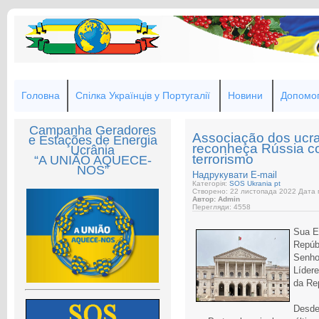
Головна
Спілка Українців у Португалії
Новини
Допомог
Campanha Geradores
Associação dos ucr
e Estações de Energia
reconheça Rússia c
Ucrânia
terrorismo
“A UNIÃO AQUECE-
NOS”
Надрукувати
E-mail
Категорія:
SOS Ukrania pt
Створено: 22 листопада 2022
Дата п
Автор: Admin
Перегляди: 4558
Sua E
Repúb
Senho
Líder
da Re
Desde