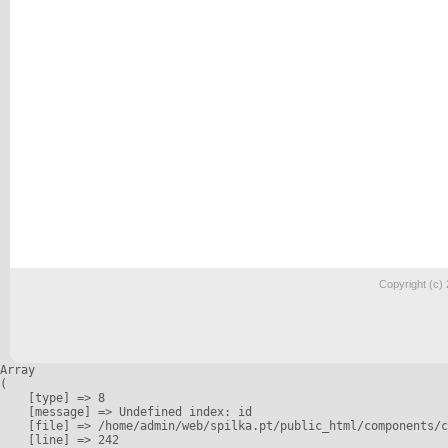
Copyright (c)
Array

(

    [type] => 8

    [message] => Undefined index: id

    [file] => /home/admin/web/spilka.pt/public_html/components/c
    [line] => 242
