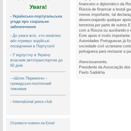
financeiro e diplomático da R
Увага!
Rússia de financiar a brutal g
menos importante, tal declaraç
-
Українсько-португальська
desencorajando qualquer apoio
угода про соціальне
terrorista por parte de outros
забезпечення
com a Rússia ou auxiliando-
-
До уваги всіх, хто оновлює
Este apoio é muito importante
або отримує водійські
Autoridades Portuguesas já fiz
посвідчення в Португалії
sociedade civil ucraniana co
portuguesa para restaurar a pa
-
У відпустку в Україну
власним автотранспортом до
Atenciosamente,
60 днів
Presidente da Associação dos
Pavlo Sadokha
-
«Шлях Перемоги» -
громадсько-політичний
тижневик
-
International press-club
Отримати новини на Email