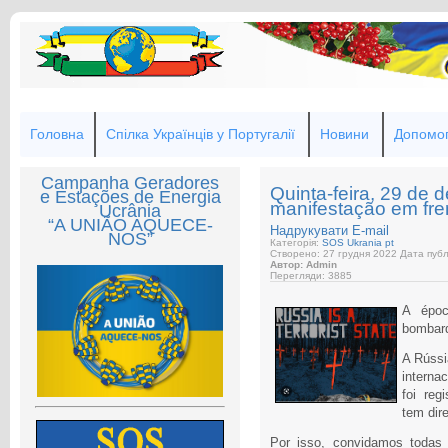
Головна
Спілка Українців у Португалії
Новини
Допомог
Campanha Geradores
Quinta-feira, 29 de
e Estações de Energia
manifestação em fr
Ucrânia
“A UNIÃO AQUECE-
Надрукувати
E-mail
NOS”
Категорія:
SOS Ukrania pt
Створено: 27 грудня 2022
Дата публі
Автор: Admin
Перегляди: 3885
A épo
bombard
A Rússi
interna
foi reg
tem dire
Por isso, convidamos todas