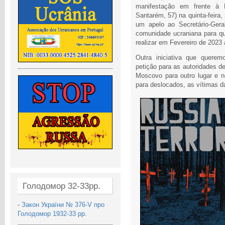
manifestação em frente à
Santarém, 57) na quinta-feira
um apelo ao Secretário-Ger
comunidade ucraniana para q
realizar em Fevereiro de 2023
Outra iniciativa que querem
petição para as autoridades d
Moscovo para outro lugar e n
para deslocados, as vítimas d
Голодомор 32-33рр.
-
Закон України № 376-V про
Голодомор 1932-33 рр.