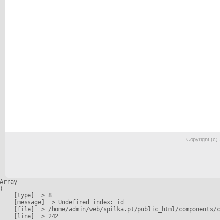
Copyright (c)
Array

(

    [type] => 8

    [message] => Undefined index: id

    [file] => /home/admin/web/spilka.pt/public_html/components/c
    [line] => 242
