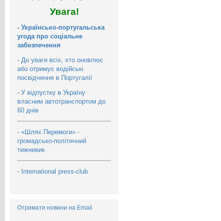
Увага!
-
Українсько-португальська
угода про соціальне
забезпечення
-
До уваги всіх, хто оновлює
або отримує водійські
посвідчення в Португалії
-
У відпустку в Україну
власним автотранспортом до
60 днів
-
«Шлях Перемоги» -
громадсько-політичний
тижневик
-
International press-club
Отримати новини на Email