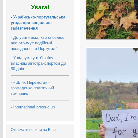
Увага!
-
Українсько-португальська
угода про соціальне
забезпечення
-
До уваги всіх, хто оновлює
або отримує водійські
посвідчення в Португалії
-
У відпустку в Україну
власним автотранспортом до
60 днів
-
«Шлях Перемоги» -
громадсько-політичний
тижневик
-
International press-club
Отримати новини на Email