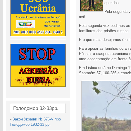
queridos.
Pela segunda v
avô
Pela segunda vez pedimos ao 
familiares das prisões russas.
E o que mais desejamos é esta
Para apoiar as famílias ucrani
Rússia, a diáspora ucraniana 
uma concentração em frente à
Em Lisboa será no Domingo 1
Santarém 57, 100-286 e convi
Голодомор 32-33рр.
-
Закон України № 376-V про
Голодомор 1932-33 рр.