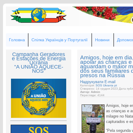
Головна
Спілка Українців у Португалії
Новини
Допомог
Campanha Geradores
Amigos, hoje em dia
e Estações de Energia
apoiar as crianças e
Ucrânia
aguardam o maior mi
“A UNIÃO AQUECE-
dos seus familiares
NOS”
presos na Rússia
Надрукувати
E-mail
Категорія:
SOS Ukrania pt
Створено: 14 грудня 2023
Дата публі
Автор: Admin
Перегляди: 4144
Amigos, hoje e
as crianças e a
milagre no Nata
capturados e e
“Pela segunda 