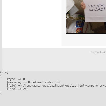
Copyright (c)
Array

(

    [type] => 8

    [message] => Undefined index: id

    [file] => /home/admin/web/spilka.pt/public_html/components/c
    [line] => 242
