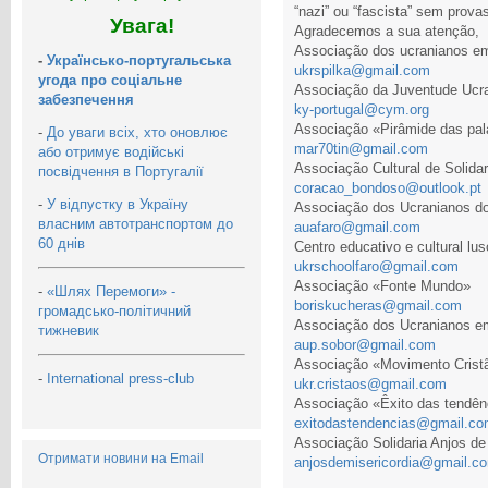
“nazi” ou “fascista” sem prova
Увага!
Agradecemos a sua atenção,
Associação dos ucranianos em
-
Українсько-португальська
ukrspilka@gmail.com
угода про соціальне
Associação da Juventude Ucra
забезпечення
ky-portugal@cym.org
Associação «Pirâmide das pal
-
До уваги всіх, хто оновлює
mar70tin@gmail.com
або отримує водійські
Associação Cultural de Solida
посвідчення в Португалії
coracao_bondoso@outlook.pt
-
У відпустку в Україну
Associação dos Ucranianos do
власним автотранспортом до
auafaro@gmail.com
60 днів
Centro educativo e cultural l
ukrschoolfaro@gmail.com
Associação «Fonte Mundo»
-
«Шлях Перемоги» -
boriskucheras@gmail.com
громадсько-політичний
Associação dos Ucranianos e
тижневик
aup.sobor@gmail.com
Associação «Movimento Crist
-
International press-club
ukr.cristaos@gmail.com
Associação «Êxito das tendên
exitodastendencias@gmail.c
Associação Solidaria Anjos de
Отримати новини на Email
anjosdemisericordia@gmail.c