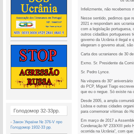
os ucra
Infelizmente, não recebemos 
Nesse sentido, pedimos que r
2021 e respondam aos ucrania
com a legislação portuguesa, o
outros cidadãos portugueses t
governo da Ucrânia é ilegal e
elegeram o governo atual, são 
Carta dos ucranianos de 30 d
Exmo. Sr. Presidente da Comi
Sr. Pedro Lynce.
Na véspera do 30° aniversário
do PCP, Miguel Tiago escreveu
que eu o negue. Só existe na 
Desde 2005, a ampla comunid
Lisboa e outras cidades orga
Голодомор 32-33рр.
para comemorar vítimas do Ho
Em março de 2017 a Assemblei
-
Закон України № 376-V про
Condenação Nº 233/XIII pelo
Голодомор 1932-33 рр.
ocorrida na Ucrânia”, com qu