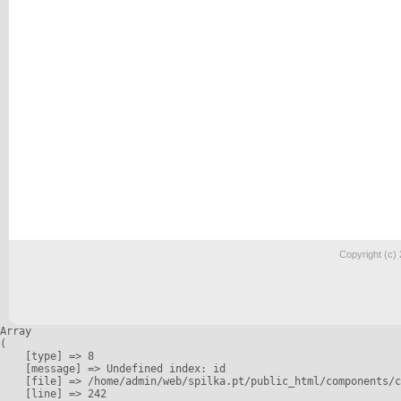
Copyright (c)
Array

(

    [type] => 8

    [message] => Undefined index: id

    [file] => /home/admin/web/spilka.pt/public_html/components/c
    [line] => 242
