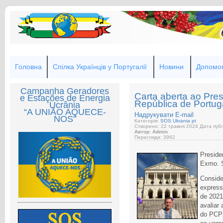
Головна
Спілка Українців у Португалії
Новини
Допомог
Campanha Geradores
Carta aberta ao Pre
e Estações de Energia
República de Portug
Ucrânia
“A UNIÃO AQUECE-
Надрукувати
E-mail
NOS”
Категорія:
SOS Ukrania pt
Створено: 22 травня 2024
Дата публ
Автор: Admin
Перегляди: 3962
Preside
Exmo. S
Conside
express
de 2021
avaliar
do PCP 