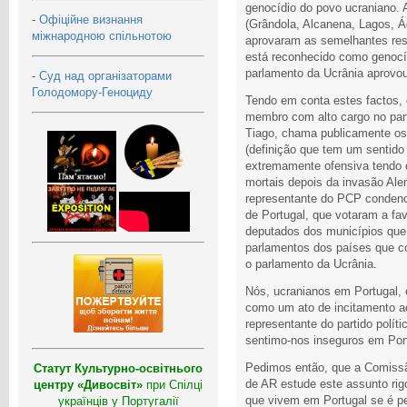
genocídio do povo ucraniano. 
-
Офіційне визнання
(Grândola, Alcanena, Lagos, 
міжнародною спільнотою
aprovaram as semelhantes reso
está reconhecido como genoc
parlamento da Ucrânia aprovo
-
Суд над організаторами
Голодомору-Геноциду
Tendo em conta estes factos, 
membro com alto cargo no part
Tiago, chama publicamente os
(definição que tem um sentido 
extremamente ofensiva tendo 
mortais depois da invasão Al
representante do PCP condeno
de Portugal, que votaram a fa
deputados dos municípios que
parlamentos dos países que c
o parlamento da Ucrânia.
Nós, ucranianos em Portugal,
como um ato de incitamento a
representante do partido polít
sentimo-nos inseguros em Por
Pedimos então, que a Comissã
Статут Культурно-освітнього
de AR estude este assunto rig
центру «Дивосвіт»
при Спілці
que vivem em Portugal se é p
українців у Португалії