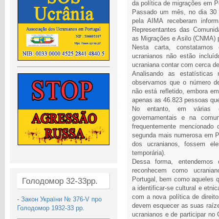
da política de migrações em P
Passado um mês, no dia 30 
pela AIMA receberam inform
Representantes das Comunida
as Migrações e Asilo (CNMA) p
Nesta carta, constatamos 
ucranianos não estão incluí
ucraniana contar com cerca de
Analisando as estatísticas
observamos que o número de 
não está refletido, embora 
apenas as 46.823 pessoas que
No entanto, em várias de
governamentais e na comuni
frequentemente mencionado q
segunda mais numerosa em Po
dos ucranianos, fossem ele
temporária).
Dessa forma, entendemos
reconhecem como ucranian
Portugal, bem como aqueles q
Голодомор 32-33рр.
a identificar-se cultural e et
com a nova política de direit
-
Закон України № 376-V про
devem esquecer as suas raíze
Голодомор 1932-33 рр.
ucranianos e de participar no