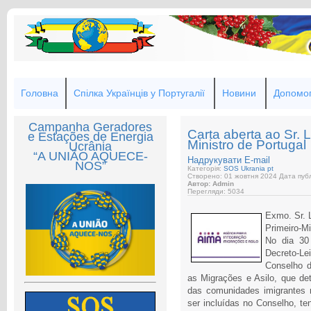
Головна
Спілка Українців у Португалії
Новини
Допомог
Campanha Geradores
Carta aberta ao Sr. 
e Estações de Energia
Ministro de Portugal
Ucrânia
“A UNIÃO AQUECE-
Надрукувати
E-mail
NOS”
Категорія:
SOS Ukrania pt
Створено: 01 жовтня 2024
Дата публ
Автор: Admin
Перегляди: 5034
Exmo. Sr. 
Primeiro-Mi
No dia 30
Decreto-Le
Conselho d
as Migrações e Asilo, que det
das comunidades imigrantes 
ser incluídas no Conselho, te