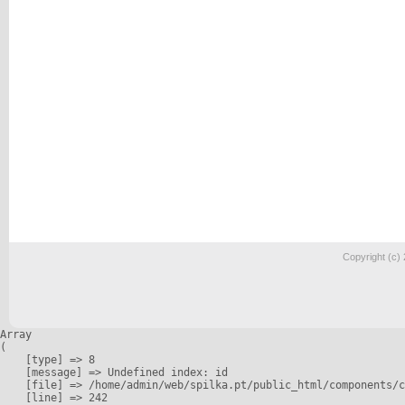
Copyright (c)
Array

(

    [type] => 8

    [message] => Undefined index: id

    [file] => /home/admin/web/spilka.pt/public_html/components/c
    [line] => 242
