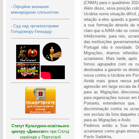
(CNMA) para o quadriénio 202
-
Офіційне визнання
Além disso, essa posição colo
міжнародною спільнотою
Ucrânia numa situação difícil,
relação a eles quando a guerr
a sua formação através da r
-
Суд над організаторами
claro que a AIMA não os cons
Голодомору-Геноциду
Infelizmente, para nós, ucrani
das instituições governamenta
Portugal não é novidade. D
Migrações, éramos referid
ucranianos. Mais tarde, após
fomos agrupados com os rus
destinados a garantir os dire
russa contra a Ucrânia em Por
Ainda mais grave nessa polí
agressão em larga escala da R
para as Migrações direciono
para organizações russas em 
Portanto, entendemos que,
discriminação contra os ucr
nos excluiu da lista daqueles
para as Migrações e Asilo.
Pedimos então a Sua interv
Статут Культурно-освітнього
ucranianos como grupo etnocul
центру «Дивосвіт»
при Спілці
Pavlo Sadokha,
українців у Португалії