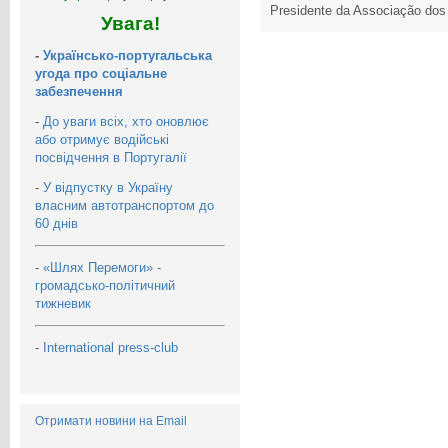
Presidente da Associação dos
Увага!
-
Українсько-португальська
угода про соціальне
забезпечення
-
До уваги всіх, хто оновлює
або отримує водійські
посвідчення в Португалії
-
У відпустку в Україну
власним автотранспортом до
60 днів
-
«Шлях Перемоги» -
громадсько-політичний
тижневик
-
International press-club
Отримати новини на Email