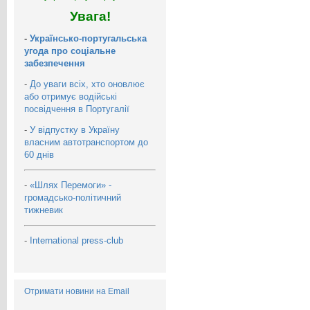
Увага!
-
Українсько-португальська
угода про соціальне
забезпечення
-
До уваги всіх, хто оновлює
або отримує водійські
посвідчення в Португалії
-
У відпустку в Україну
власним автотранспортом до
60 днів
-
«Шлях Перемоги» -
громадсько-політичний
тижневик
-
International press-club
Отримати новини на Email