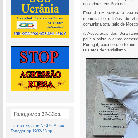
apoiadores em Portugal.
Este é um terrível e desum
memória de milhões de víti
comunista totalitário de Mosco
A Associação dos Ucraniano
polícia sobre o crime cometid
Portugal, pedindo que tomem 
tais atos de vandalismo.
Голодомор 32-33рр.
-
Закон України № 376-V про
Голодомор 1932-33 рр.