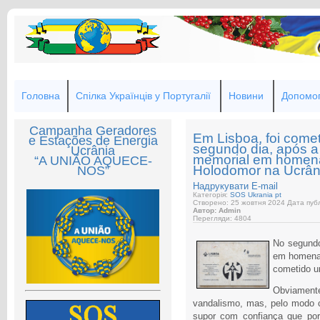
Головна
Спілка Українців у Португалії
Новини
Допомог
Campanha Geradores
Em Lisboa, foi come
e Estações de Energia
segundo dia, após a
Ucrânia
memorial em homena
“A UNIÃO AQUECE-
Holodomor na Ucrân
NOS”
Надрукувати
E-mail
Категорія:
SOS Ukrania pt
Створено: 25 жовтня 2024
Дата публ
Автор: Admin
Перегляди: 4804
No segundo
em homenag
cometido u
Obviament
vandalismo, mas, pelo modo 
supor com confiança que por 