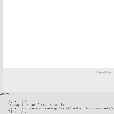
Copyright (c)
Array

(

    [type] => 8

    [message] => Undefined index: id

    [file] => /home/admin/web/spilka.pt/public_html/components/c
    [line] => 242
