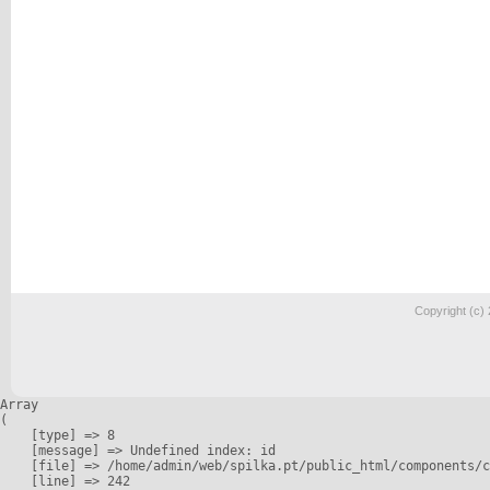
Copyright (c)
Array

(

    [type] => 8

    [message] => Undefined index: id

    [file] => /home/admin/web/spilka.pt/public_html/components/c
    [line] => 242
