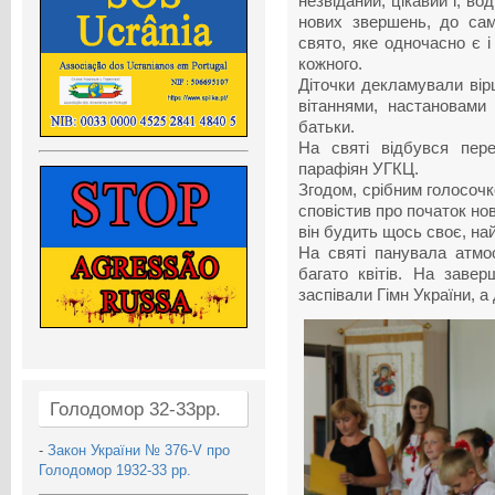
незвіданий, цікавий і, во
нових звершень, до сам
свято, яке одночасно є і
кожного.
Діточки декламували вірш
вітаннями, настановами
батьки.
На святі відбувся пер
парафіян УГКЦ.
Згодом, срібним голосочк
сповістив про початок нов
він будить щось своє, на
На святі панувала атмо
багато квітів. На завер
заспівали Гімн України, а
Голодомор 32-33рр.
-
Закон України № 376-V про
Голодомор 1932-33 рр.