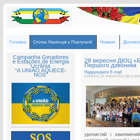
Головна
Спілка Українців у Португалії
Новини
Допомог
Campanha Geradores
28 вересня ДЮЦ «Ба
e Estações de Energia
Першого дзвоника
Ucrânia
“A UNIÃO AQUECE-
Надрукувати
E-mail
NOS”
Створено: 02 жовтня 2014
Дата публ
урочистий і хвилюючий