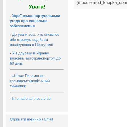
{module mod_knopka_com
Увага!
-
Українсько-португальська
угода про соціальне
забезпечення
-
До уваги всіх, хто оновлює
або отримує водійські
посвідчення в Португалії
-
У відпустку в Україну
власним автотранспортом до
60 днів
-
«Шлях Перемоги» -
громадсько-політичний
тижневик
-
International press-club
Отримати новини на Email