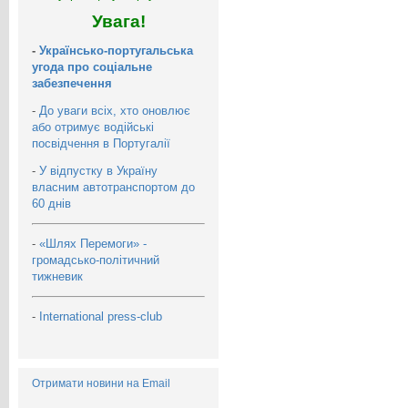
Увага!
-
Українсько-португальська
угода про соціальне
забезпечення
-
До уваги всіх, хто оновлює
або отримує водійські
посвідчення в Португалії
-
У відпустку в Україну
власним автотранспортом до
60 днів
-
«Шлях Перемоги» -
громадсько-політичний
тижневик
-
International press-club
Отримати новини на Email