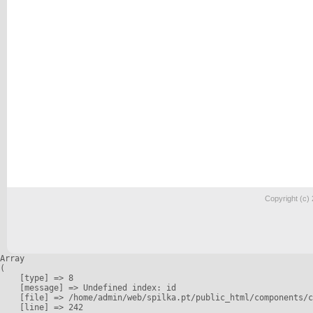
Copyright (c)
Array

(

    [type] => 8

    [message] => Undefined index: id

    [file] => /home/admin/web/spilka.pt/public_html/components/c
    [line] => 242
