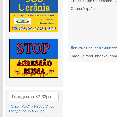
створювали особливий пат
Слава Україні!
Дивитися всі світлини: »»
{module mod_knopka_com
Голодомор 32-33рр.
-
Закон України № 376-V про
Голодомор 1932-33 рр.