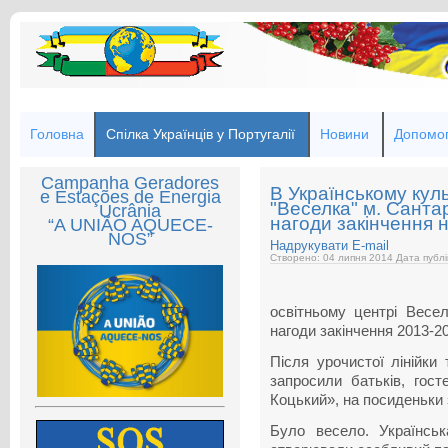
Головна
Спілка Українців у Португалії
Новини
Допомог
Campanha Geradores
В Українському кул
e Estações de Energia
"Веселка" м. Санта
Ucrânia
нагоди закінчення 
“A UNIÃO AQUECE-
NOS”
Надрукувати
E-mail
Створено: 04 липня 2014
Дата публі
освітньому центрі Весе
нагоди закінчення 2013-2
Після урочистої лінійки 
запросили батьків, гос
Коцький», на посиденьки 
Було весело. Українськ