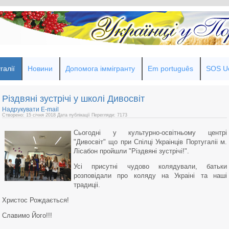
галії
Новини
Допомога іммігранту
Em português
SOS Uc
Різдвяні зустрічі у школі Дивосвіт
Надрукувати
E-mail
Створено: 15 січня 2018
Дата публікації
Перегляди: 7173
Сьогодні у культурно-освітньому центрі
"Дивосвіт" що при Спілці Украінців Португаліі м.
Лісабон пройшли "Різдвяні зустрічі!".
Усі присутні чудово колядували, батьки
розповідали про коляду на Украіні та наші
традиціі.
Христос Рождається!
Славимо Його!!!