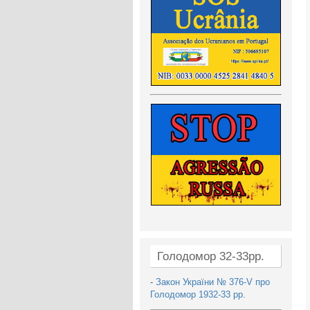
Голодомор 32-33рр.
-
Закон України № 376-V про
Голодомор 1932-33 рр.