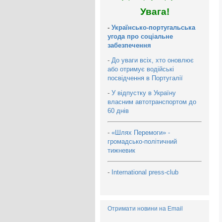
Увага!
-
Українсько-португальська
угода про соціальне
забезпечення
-
До уваги всіх, хто оновлює
або отримує водійські
посвідчення в Португалії
-
У відпустку в Україну
власним автотранспортом до
60 днів
-
«Шлях Перемоги» -
громадсько-політичний
тижневик
-
International press-club
Отримати новини на Email