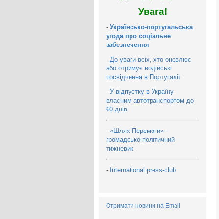
Увага!
-
Українсько-португальська
угода про соціальне
забезпечення
-
До уваги всіх, хто оновлює
або отримує водійські
посвідчення в Португалії
-
У відпустку в Україну
власним автотранспортом до
60 днів
-
«Шлях Перемоги» -
громадсько-політичний
тижневик
-
International press-club
Отримати новини на Email