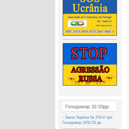
Голодомор 32-33рр.
-
Закон України № 376-V про
Голодомор 1932-33 рр.