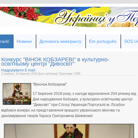
галії
Новини
Допомога іммігранту
Em português
SOS Uc
Конкурс "ВІНОК КОБЗАРЕВІ" в культурно-
освітньому центрі "Дивосвіт"
Надрукувати
E-mail
Створено: 19 березня 2018
Дата публікації
Перегляди: 8286
"Віночок Кобзареві"
17 березня 2018 року, з нагоди відзначення 204 річниці від
Дня народження Кобзаря, у культурно-освітньому центрі
"Дивосвіт" при Спілці Украінців Португаліі м. Лісабон
відбувся конкурс на представлення кращого украінського віночка та
декламування творів Тараса Григоровича Шевченка!