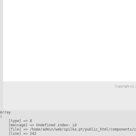
Copyright (c)
Array

(

    [type] => 8

    [message] => Undefined index: id

    [file] => /home/admin/web/spilka.pt/public_html/components/c
    [line] => 242
