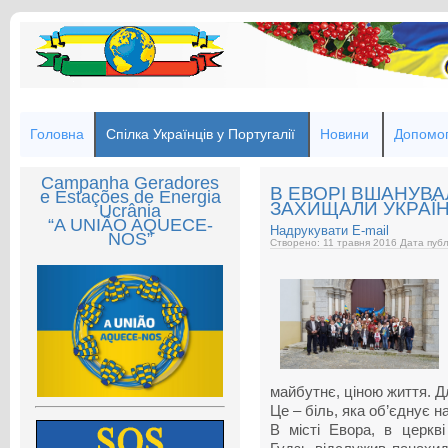
Головна
Спілка Українців у Португалії
Новини
Допомог
Campanha Geradores
В ЕВОРІ ВШАНУВАЛ
e Estações de Energia
ЗАХИЩАЛИ УКРАЇНУ
Ucrânia
“A UNIÃO AQUECE-
Надрукувати
E-mail
NOS”
Створено: 11 травня 2016
Дата публ
майбутнє, ціною життя. Д
Це – біль, яка об’єднує на
В місті Евора, в церкв