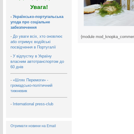
Увага!
-
Українсько-португальська
угода про соціальне
забезпечення
-
До уваги всіх, хто оновлює
{module mod_knopka_commen
або отримує водійські
посвідчення в Португалії
-
У відпустку в Україну
власним автотранспортом до
60 днів
-
«Шлях Перемоги» -
громадсько-політичний
тижневик
-
International press-club
Отримати новини на Email