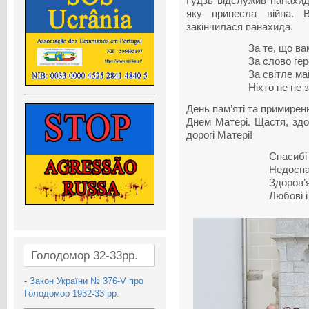
Гудзь відслужив панахиду
яку принесла війна. В
закінчилася панахида.
За те, що в
За слово гер
За світле м
Ніхто не не 
День пам’яті та примирен
Днем Матері. Щастя, здо
дорогі Матері!
Спасибі 
Недоспан
Здоров’
Любові і
Голодомор 32-33рр.
-
Закон України № 376-V про
Голодомор 1932-33 рр.