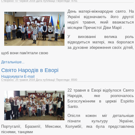
Створено: 07 червня 2016
Дата публікації
Перегляди: 8761
День матері-міжнародне свято. На
Україні відзначають його другої
неділі травня, який вважається
місяцем Пречистої Діви Марії .
У вихованні велика роль
відводиться матері, яка боролася
за духовне збереження своїх дітей,
щоб вони пам'ятали свою
Детальніше...
Cвято Народів в Еворі
Надрукувати
E-mail
Створено: 25 травня 2016
Дата публікації
Перегляди: 8500
22 травня в Еворі відбулося Cвято
Народів, яке розпочалось
Богослужінням в церкві Espirito
Santo.
Опісля кожен міг детальніше
пізнати культуру України,
Португалії, Бразилії, Мексики, Колумбії, яка була представлена
піснями, танцями