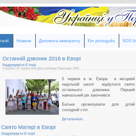
галії
Новини
Допомога іммігранту
Em português
SOS Uc
Останній дзвоник 2016 в Еворі
Надрукувати
E-mail
Створено: 07 червня 2016
Дата публікації
Перегляди: 8467
5 червня в м. Евора в місцевій
недільній школі відбулося свято
останнього дзвоника. Перший
навчальний рік закінчився.
Батьки організували для дітей
солодкий стіл.
Детальніше...
Свято Матері в Еворі
Надрукувати
E-mail