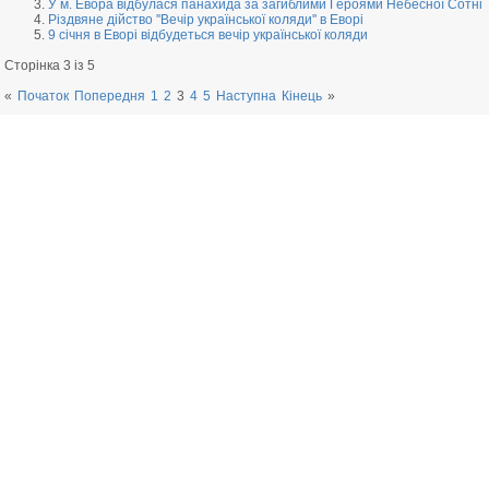
У м. Евора відбулася панахида за загиблими Героями Небесної Сотні
Різдвяне дійство ''Вечір української коляди'' в Еворі
9 січня в Еворі відбудеться вечір української коляди
Сторінка 3 із 5
«
Початок
Попередня
1
2
3
4
5
Наступна
Кінець
»