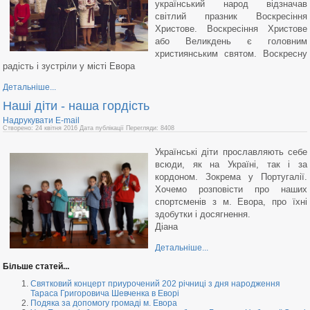
український народ відзначав
світлий празник Воскресіння
Христове. Воскресіння Христове
або Великдень є головним
християнським святом. Воскресну
радість і зустріли у місті Евора
Детальніше...
Наші діти - наша гордість
Надрукувати
E-mail
Створено: 24 квітня 2016
Дата публікації
Перегляди: 8408
Українські діти прославляють себе
всюди, як на Україні, так і за
кордоном. Зокрема у Португалії.
Хочемо розповісти про наших
спортсменів з м. Евора, про їхні
здобутки і досягнення.
Діана
Детальніше...
Більше статей...
Cвятковий концерт приурочений 202 річниці з дня народження
Тараса Григоровича Шевченка в Еворі
Подяка за допомогу громаді м. Евора