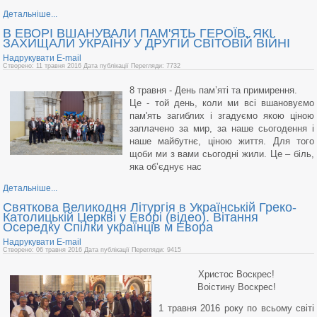
Детальніше...
В ЕВОРІ ВШАНУВАЛИ ПАМ'ЯТЬ ГЕРОЇВ, ЯКІ
ЗАХИЩАЛИ УКРАЇНУ У ДРУГІЙ СВІТОВІЙ ВІЙНІ
Надрукувати
E-mail
Створено: 11 травня 2016
Дата публікації
Перегляди: 7732
8 травня - День пам’яті та примирення.
Це - той день, коли ми всі вшановуємо
пам'ять загиблих і згадуємо якою ціною
заплачено за мир, за наше сьогодення і
наше майбутнє, ціною життя. Для того
щоби ми з вами сьогодні жили. Це – біль,
яка об’єднує нас
Детальніше...
Святкова Великодня Літургія в Українській Греко-
Католицькій Церкві у Еворі (відео). Вітання
Осередку Спілки українців м Евора
Надрукувати
E-mail
Створено: 06 травня 2016
Дата публікації
Перегляди: 9415
Христос Воскрес!
Воістину Воскрес!
1 травня 2016 року по всьому світі