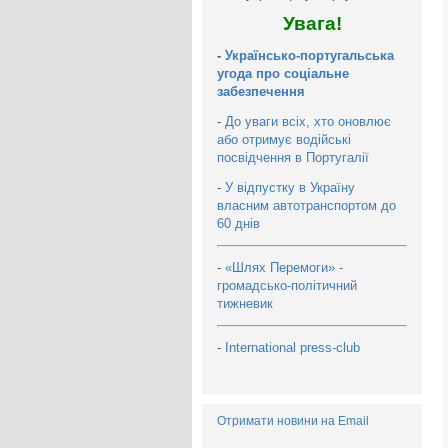
Увага!
-
Українсько-португальська
угода про соціальне
забезпечення
-
До уваги всіх, хто оновлює
або отримує водійські
посвідчення в Португалії
-
У відпустку в Україну
власним автотранспортом до
60 днів
-
«Шлях Перемоги» -
громадсько-політичний
тижневик
-
International press-club
Отримати новини на Email