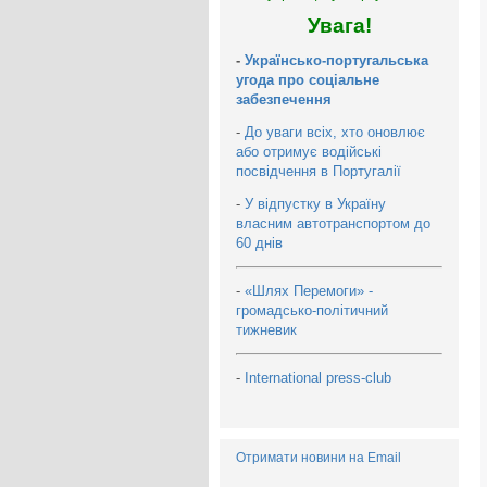
Увага!
-
Українсько-португальська
угода про соціальне
забезпечення
-
До уваги всіх, хто оновлює
або отримує водійські
посвідчення в Португалії
-
У відпустку в Україну
власним автотранспортом до
60 днів
-
«Шлях Перемоги» -
громадсько-політичний
тижневик
-
International press-club
Отримати новини на Email