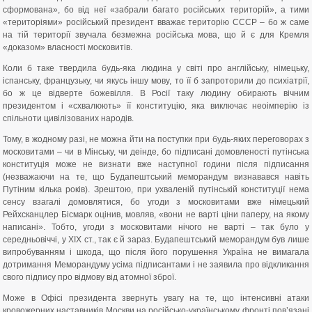
сформована», бо від неї «забрали багато російських територій», а тими
«територіями» російський президент вважає територію СССР – бо ж саме
на тій території звучала безмежна російська мова, що й є для Кремля
«доказом» власності московитів.
Коли б таке твердила будь-яка людина у світі про англійську, німецьку,
іспанську, французьку, чи якусь іншу мову, то її б запроторили до психіатрії,
бо ж це відверте божевілля. В Росії таку людину обирають вічним
президентом і «схвалюють» її конституцію, яка виключає неоімперію із
спільноти цивілізованих народів.
Тому, в жодному разі, не можна йти на поступки при будь-яких переговорах з
московитами – чи в Мінську, чи деінде, бо підписані домовленості путінська
конституція може не визнати вже наступної години після підписання
(незважаючи на те, що Будапештський меморандум визнавався навіть
Путіним кілька років). Зрештою, при ухваленій путінській конституції нема
сенсу взагалі домовлятися, бо угоди з московитами вже німецький
Рейхсканцлер Бісмарк оцінив, мовляв, «вони не варті ціни паперу, на якому
написані». Тобто, угоди з московитами нічого не варті – так було у
середньовіччі, у ХІХ ст., так є й зараз. Будапештський меморандум був лише
випробуванням і шкода, що після його порушення Україна не вимагала
дотримання Меморандуму усіма підписантами і не заявила про відкликання
свого підпису про відмову від атомної зброї.
Може в Офісі президента звернуть увагу на те, що інтенсивні атаки
кровожерних наставників Москви на російсько-українському фронті пов’язані