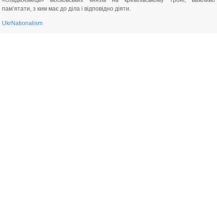
«спадкоємець» московських князів на кремлівському троні, важливо
пам’ятати, з ким має до діла і відповідно діяти.
UkrNationalism