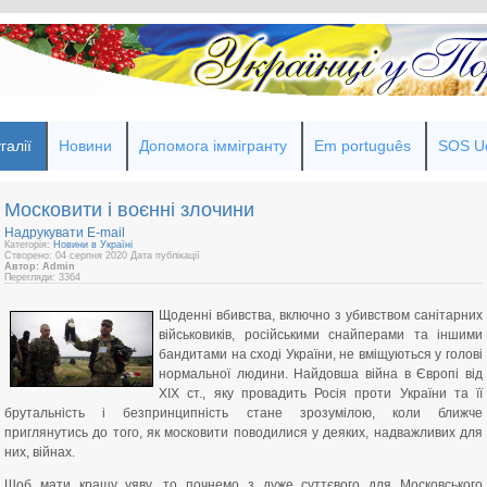
галії
Новини
Допомога іммігранту
Em português
SOS Uc
Московити і воєнні злочини
Надрукувати
E-mail
Категорія:
Новини в Україні
Створено: 04 серпня 2020
Дата публікації
Автор: Admin
Перегляди: 3364
Щоденні вбивства, включно з убивством санітарних
військовиків, російськими снайперами та іншими
бандитами на сході України, не вміщуються у голові
нормальної людини. Найдовша війна в Європі від
ХІХ ст., яку провадить Росія проти України та її
брутальність і безпринципність стане зрозумілою, коли ближче
приглянутись до того, як московити поводилися у деяких, надважливих для
них, війнах.
Щоб мати кращу уяву, то почнемо з дуже суттєвого для Московського