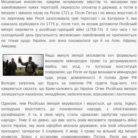
Московське князівство, завдяки нечуваному звірству та масакрам при
завойовуванні чужих територій, переросло спочатку в державу, а потім в
імперію і змінило назву на Росію 1721 р. Після Петра І не менш жорстоко й
по звірячому вже Росія захоплювала чужі території і за Катерини ІІ, яка
наказала зруйнувати січ 1775 р., після того, як козаки допомогли Російській
імперії перемогти у російсько-турецькій війні (1768-74). З того часу і по
сьогоднішній день брутальність московських завойовників не припиняється
не тільки щодо України, але вона поширилася ще й на Азію, Африку,
Америку.
Якщо минулі імперії московитів хоч формально
визнавали міжнародне право та дотримувалися
якийсь час угод, то путінська конституція
повідомляє, що Росія не буде визнавати міжнародні
суди, угоди, домовленості. А голова Думи РФ
Володін загрозив, що будуть за законом РФ судити будь-кого, хто
наважиться сказати, що Крим належить до України. Отже Російська імперія
залишається нахабною, ненадійною, небезпечною, агресивною і хаотичною.
Одиноке, чим Російська імперія керувалася і керується, це сила, підкуп,
нелюдська жорстокість до поневолених народів, з обов’язковою
русифікацією. А та, в свою чергу, стала «доказом» здобутків «русского
народу». Тому й не дивно, що вже шість років московити провадять війну
проти України, яку вони офіційно визнали державою, але їхній обнулений
президент заперечує її існування, її мову, її право на вільний від імперії
розвиток. Згідно з останніми «одкровеннями» Путіна, Росія ще «не