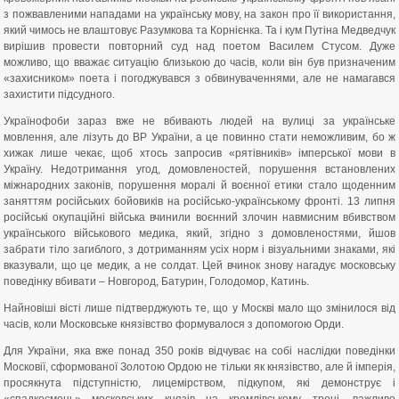
з пожвавленими нападами на українську мову, на закон про її використання,
який чимось не влаштовує Разумкова та Корнієнка. Та і кум Путіна Медведчук
вирішив провести повторний суд над поетом Василем Стусом. Дуже
можливо, що вважає ситуацію близькою до часів, коли він був призначеним
«захисником» поета і погоджувався з обвинуваченнями, але не намагався
захистити підсудного.
Українофоби зараз вже не вбивають людей на вулиці за українське
мовлення, але лізуть до ВР України, а це повинно стати неможливим, бо ж
хижак лише чекає, щоб хтось запросив «рятівників» імперської мови в
Україну. Недотримання угод, домовленостей, порушення встановлених
міжнародних законів, порушення моралі й воєнної етики стало щоденним
заняттям російських бойовиків на російсько-українському фронті. 13 липня
російські окупаційні війська вчинили воєнний злочин навмисним вбивством
українського військового медика, який, згідно з домовленостями, йшов
забрати тіло загиблого, з дотриманням усіх норм і візуальними знаками, які
вказували, що це медик, а не солдат. Цей вчинок знову нагадує московську
поведінку вбивати – Новгород, Батурин, Голодомор, Катинь.
Найновіші вісті лише підтверджують те, що у Москві мало що змінилося від
часів, коли Московське князівство формувалося з допомогою Орди.
Для України, яка вже понад 350 років відчуває на собі наслідки поведінки
Московії, сформованої Золотою Ордою не тільки як князівство, але й імперія,
просякнута підступністю, лицемірством, підкупом, які демонструє і