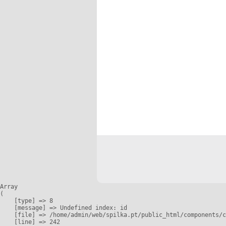
Array

(

    [type] => 8

    [message] => Undefined index: id

    [file] => /home/admin/web/spilka.pt/public_html/components/c
    [line] => 242
