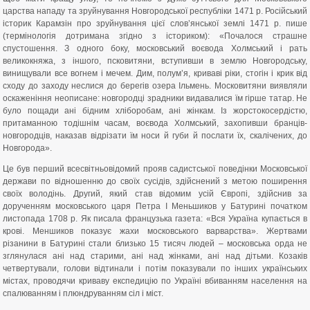
царства нападу та зруйнування Новгородської республіки 1471 р. Російський
історик Карамзін про зруйнування цієї слов’янської землі 1471 р. пише
(термінологія дотримана згідно з істориком): «Почалося страшне
спустошення. З одного боку, московський воєвода Холмський і рать
великокняжа, з іншого, псковитяни, вступивши в землю Новгородську,
винищували все вогнем і мечем. Дим, полум’я, криваві ріки, стогін і крик від
сходу до заходу неслися до берегів озера Ільмень. Московитяни виявляли
оскаженіння неописане: новгородці зрадники видавалися їм гірше татар. Не
було пощади ані бідним хліборобам, ані жінкам. Із жорстокосердістю,
притаманною тодішнім часам, воєвода Холмський, захопивши бранців-
новгородців, наказав відрізати їм носи й губи й послати їх, скалічених, до
Новгорода».
Це був перший всесвітньовідомий прояв садистської поведінки Московської
держави по відношенню до своїх сусідів, здійснений з метою поширення
своїх володінь. Другий, який став відомим усій Європі, здійснив за
дорученням московського царя Петра І Меньшиков у Батурині початком
листопада 1708 р. Як писала французька газета: «Вся Україна купається в
крові. Меншиков показує жахи московського варварства». Жертвами
різанини в Батурині стали близько 15 тисяч людей – московська орда не
зглянулася ані над старими, ані над жінками, ані над дітьми. Козаків
четвертували, голови відтинали і потім показували по інших українських
містах, проводячи криваву експедицію по Україні вбиванням населення на
спалюванням і плюндруванням сіл і міст.