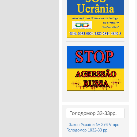
Голодомор 32-33рр.
-
Закон України № 376-V про
Голодомор 1932-33 рр.