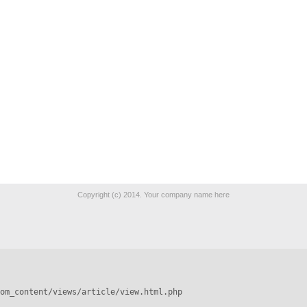
Copyright (c) 2014. Your company name here
om_content/views/article/view.html.php
