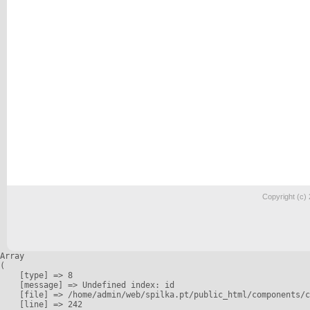
Copyright (c)
Array

(

    [type] => 8

    [message] => Undefined index: id

    [file] => /home/admin/web/spilka.pt/public_html/components/c
    [line] => 242
