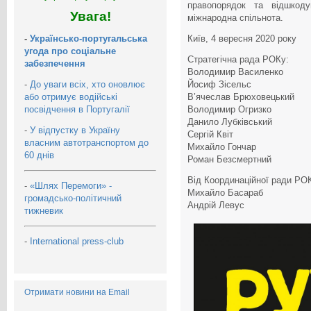
правопорядок та відшкоду
Увага!
міжнародна спільнота.
-
Українсько-португальська
Київ, 4 вересня 2020 року
угода про соціальне
Стратегічна рада РОКу:
забезпечення
Володимир Василенко
-
До уваги всіх, хто оновлює
Йосиф Зісельс
або отримує водійські
В’ячеслав Брюховецький
посвідчення в Португалії
Володимир Огризко
Данило Лубківський
-
У відпустку в Україну
Сергій Квіт
власним автотранспортом до
Михайло Гончар
60 днів
Роман Безсмертний
Від Координаційної ради РО
-
«Шлях Перемоги» -
Михайло Басараб
громадсько-політичний
Андрій Левус
тижневик
-
International press-club
Отримати новини на Email