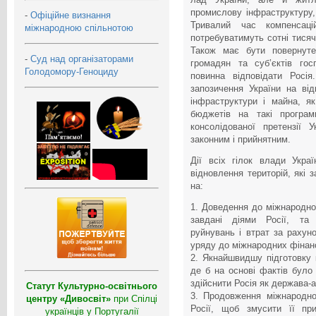
промислову інфраструктуру,
-
Офіційне визнання
Тривалий час компенсаці
міжнародною спільнотою
потребуватимуть сотні тисяч
Також має бути повернуте
-
Суд над організаторами
громадян та суб’єктів го
Голодомору-Геноциду
повинна відповідати Росія
запозичення України на ві
інфраструктури і майна, я
бюджетів на такі програм
консолідованої претензії 
законним і прийнятним.
Дії всіх гілок влади Укра
відновлення територій, які 
на:
1. Доведення до міжнародної
завдані діями Росії, та 
руйнувань і втрат за рахун
уряду до міжнародних фінанс
2. Якнайшвидшу підготовку к
де б на основі фактів було
здійснити Росія як держава-а
Статут Культурно-освітнього
3. Продовження міжнародно
центру «Дивосвіт»
при Спілці
Росії, щоб змусити її при
українців у Португалії