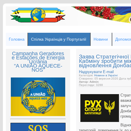
Головна
Спілка Українців у Португалії
Новини
Допомог
Campanha Geradores
Заява Стратегічної
e Estações de Energia
Кабміну зробити мі
Ucrânia
відновлення Донба
“A UNIÃO AQUECE-
NOS”
Надрукувати
E-mail
Категорія:
Новини в Україні
Створено: 05 вересня 2020
Дата пуб
Автор: Admin
Перегляди: 3288
Стра
вважа
залуч
Донб
грома
Відн
територій, повернення їх до