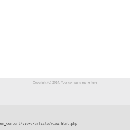
Copyright (c) 2014. Your company name here
om_content/views/article/view.html.php
