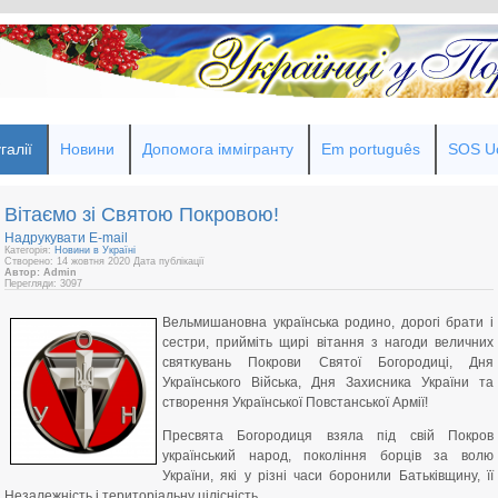
галії
Новини
Допомога іммігранту
Em português
SOS Uc
Вітаємо зі Святою Покровою!
Надрукувати
E-mail
Категорія:
Новини в Україні
Створено: 14 жовтня 2020
Дата публікації
Автор: Admin
Перегляди: 3097
Вельмишановна українська родино, дорогі брати і
сестри, прийміть щирі вітання з нагоди величних
святкувань Покрови Святої Богородиці, Дня
Українського Війська, Дня Захисника України та
створення Української Повстанської Армії!
Пресвята Богородиця взяла під свій Покров
український народ, покоління борців за волю
України, які у різні часи боронили Батьківщину, її
Незалежність і територіальну цілісність.