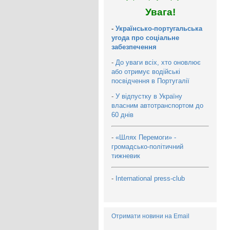
Увага!
-
Українсько-португальська
угода про соціальне
забезпечення
-
До уваги всіх, хто оновлює
або отримує водійські
посвідчення в Португалії
-
У відпустку в Україну
власним автотранспортом до
60 днів
-
«Шлях Перемоги» -
громадсько-політичний
тижневик
-
International press-club
Отримати новини на Email