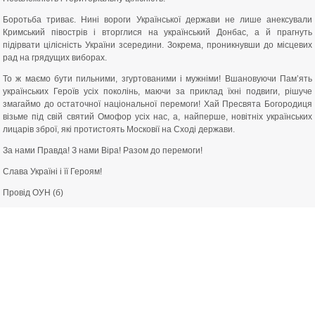
Боротьба триває. Нині вороги Української держави не лише анексували
Кримський півострів і вторглися на український Донбас, а й прагнуть
підірвати цілісність України зсередини. Зокрема, проникнувши до місцевих
рад на грядущих виборах.
То ж маємо бути пильними, згуртованими і мужніми! Вшановуючи Пам’ять
українських Героїв усіх поколінь, маючи за приклад їхні подвиги, рішуче
змагаймо до остаточної національної перемоги! Хай Пресвята Богородиця
візьме під свій святий Омофор усіх нас, а, найперше, новітніх українських
лицарів зброї, які протистоять Московії на Сході держави.
За нами Правда! З нами Віра! Разом до перемоги!
Слава Україні і її Героям!
Провід ОУН (б)