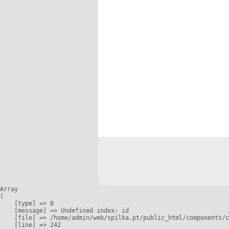
Array

(

    [type] => 8

    [message] => Undefined index: id

    [file] => /home/admin/web/spilka.pt/public_html/components/c
    [line] => 242
