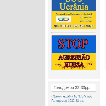
Голодомор 32-33рр.
-
Закон України № 376-V про
Голодомор 1932-33 рр.