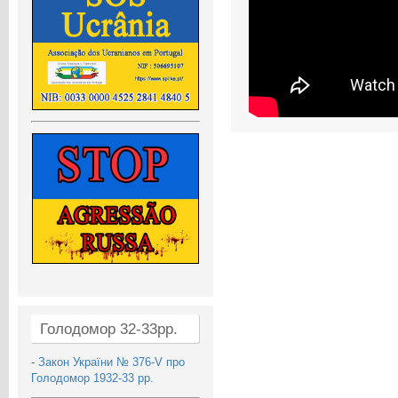
Голодомор 32-33рр.
-
Закон України № 376-V про
Голодомор 1932-33 рр.