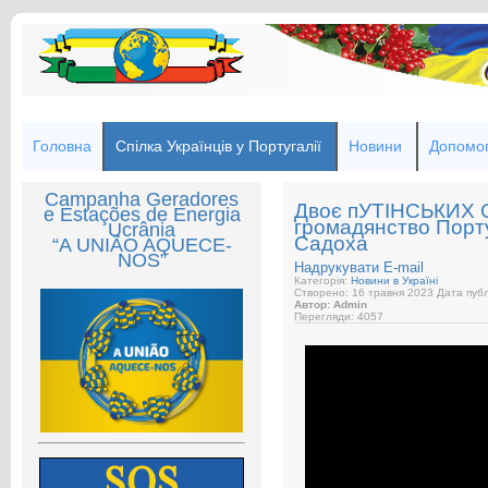
Головна
Спілка Українців у Португалії
Новини
Допомог
Campanha Geradores
Двоє пУТІНСЬКИХ О
e Estações de Energia
громадянство Порту
Ucrânia
Садоха
“A UNIÃO AQUECE-
NOS”
Надрукувати
E-mail
Категорія:
Новини в Україні
Створено: 16 травня 2023
Дата публ
Автор: Admin
Перегляди: 4057