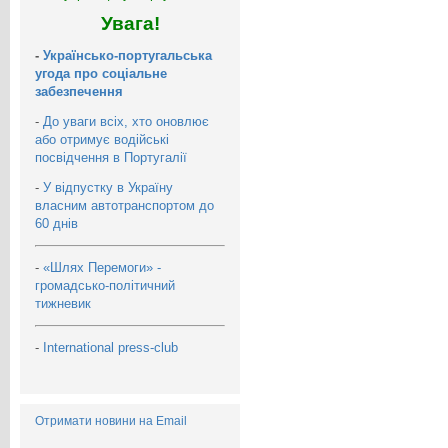
Увага!
-
Українсько-португальська
угода про соціальне
забезпечення
-
До уваги всіх, хто оновлює
або отримує водійські
посвідчення в Португалії
-
У відпустку в Україну
власним автотранспортом до
60 днів
-
«Шлях Перемоги» -
громадсько-політичний
тижневик
-
International press-club
Отримати новини на Email