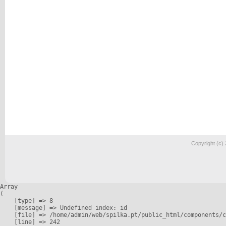
Copyright (c)
Array

(

    [type] => 8

    [message] => Undefined index: id

    [file] => /home/admin/web/spilka.pt/public_html/components/c
    [line] => 242
