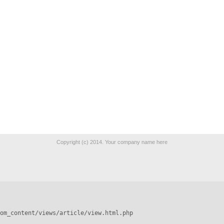
Copyright (c) 2014. Your company name here
om_content/views/article/view.html.php
