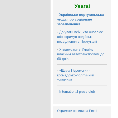
Увага!
-
Українсько-португальська
угода про соціальне
забезпечення
-
До уваги всіх, хто оновлює
або отримує водійські
посвідчення в Португалії
-
У відпустку в Україну
власним автотранспортом до
60 днів
-
«Шлях Перемоги» -
громадсько-політичний
тижневик
-
International press-club
Отримати новини на Email