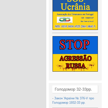
Голодомор 32-33рр.
-
Закон України № 376-V про
Голодомор 1932-33 рр.