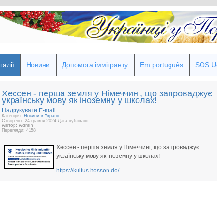
галії
Новини
Допомога іммігранту
Em português
SOS Uc
Хессен - перша земля у Німеччині, що запроваджує
українську мову як іноземну у школах!
Надрукувати
E-mail
Категорія:
Новини в Україні
Створено: 24 травня 2024
Дата публікації
Автор: Admin
Перегляди: 4158
Хессен - перша земля у Німеччині, що запроваджує
українську мову як іноземну у школах!
https://kultus.hessen.de/