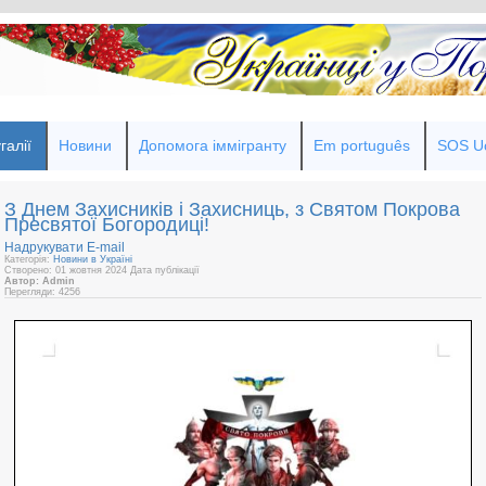
галії
Новини
Допомога іммігранту
Em português
SOS Uc
З Днем Захисників і Захисниць, з Святом Покрова
Пресвятої Богородиці!
Надрукувати
E-mail
Категорія:
Новини в Україні
Створено: 01 жовтня 2024
Дата публікації
Автор: Admin
Перегляди: 4256