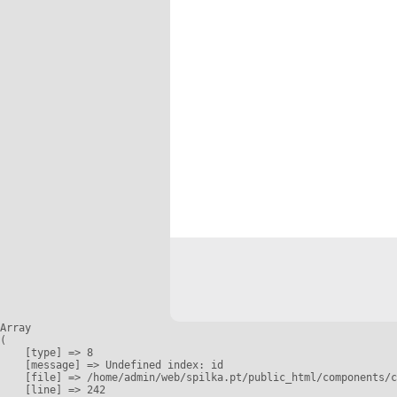
Array

(

    [type] => 8

    [message] => Undefined index: id

    [file] => /home/admin/web/spilka.pt/public_html/components/c
    [line] => 242
