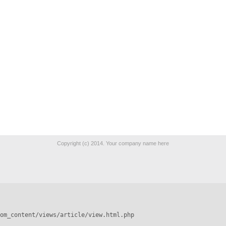
Copyright (c) 2014. Your company name here
om_content/views/article/view.html.php
