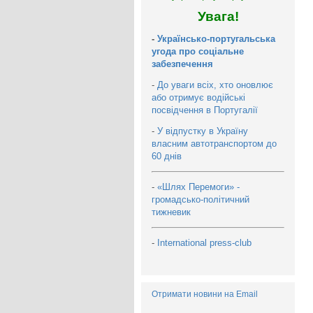
Увага!
-
Українсько-португальська
угода про соціальне
забезпечення
-
До уваги всіх, хто оновлює
або отримує водійські
посвідчення в Португалії
-
У відпустку в Україну
власним автотранспортом до
60 днів
-
«Шлях Перемоги» -
громадсько-політичний
тижневик
-
International press-club
Отримати новини на Email