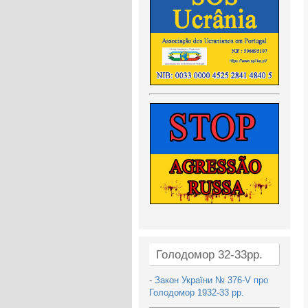
Голодомор 32-33рр.
-
Закон України № 376-V про
Голодомор 1932-33 рр.