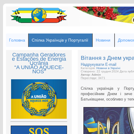
Головна
Спілка Українців у Португалії
Новини
Допомог
Campanha Geradores
Вітання з Днем укра
e Estações de Energia
Ucrânia
Надрукувати
E-mail
“A UNIÃO AQUECE-
Категорія:
Новини в Україні
NOS”
Створено: 22 грудня 2024
Дата публі
Автор: Admin
Перегляди: 3471
Спілка українців у Порту
професійним Днем і зиче у
Батьківщини, особливо у теп