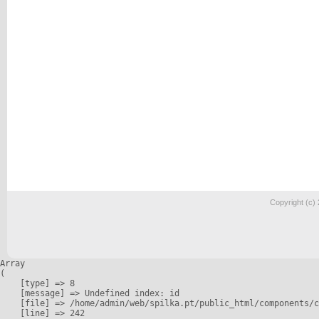
Copyright (c)
Array

(

    [type] => 8

    [message] => Undefined index: id

    [file] => /home/admin/web/spilka.pt/public_html/components/c
    [line] => 242
