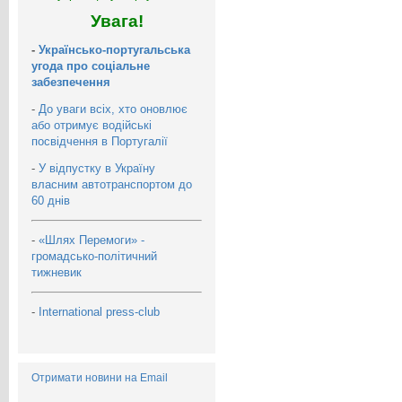
Увага!
-
Українсько-португальська
угода про соціальне
забезпечення
-
До уваги всіх, хто оновлює
або отримує водійські
посвідчення в Португалії
-
У відпустку в Україну
власним автотранспортом до
60 днів
-
«Шлях Перемоги» -
громадсько-політичний
тижневик
-
International press-club
Отримати новини на Email