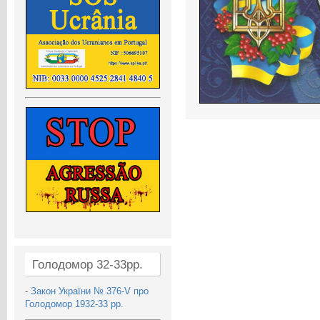
Голодомор 32-33рр.
-
Закон України № 376-V про
Голодомор 1932-33 рр.