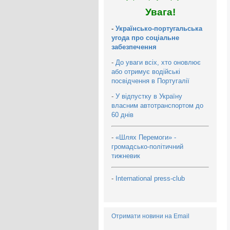
Увага!
-
Українсько-португальська
угода про соціальне
забезпечення
-
До уваги всіх, хто оновлює
або отримує водійські
посвідчення в Португалії
-
У відпустку в Україну
власним автотранспортом до
60 днів
-
«Шлях Перемоги» -
громадсько-політичний
тижневик
-
International press-club
Отримати новини на Email