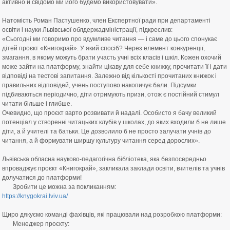
активно й свідомо ми його будемо використовувати».
⠀
Натомість Роман Пастушенко, член Експертної ради при департаменті
освіти і науки Львівської облдержадміністрації, підкреслив:
«Сьогодні ми говоримо про вдумливе читання — і саме до цього спонукає
дітей проєкт «Книгокрай». У який спосіб? Через елемент конкуренції,
змагання, в якому можуть брати участь учні всіх класів і шкіл. Кожен охочий
може зайти на платформу, знайти цікаву для себе книжку, прочитати її і дати
відповіді на тестові запитання. Залежно від кількості прочитаних книжок і
правильних відповідей, учень поступово накопичує бали. Підсумки
підбиваються періодично, діти отримують призи, отож є постійний стимул
читати більше і глибше.
Очевидно, що проєкт варто розвивати й надалі. Особисто я бачу великий
потенціал у створенні читацьких клубів у школах, до яких входили б не лише
діти, а й учителі та батьки. Це дозволило б не просто залучати учнів до
читання, а й формувати ширшу культуру читання серед дорослих».
⠀
Львівська обласна науково-педагогічна бібліотека, яка безпосередньо
впроваджує проєкт «Книгокрай», закликала заклади освіти, вчителів та учнів
долучатися до платформи!
Зробити це можна за покликанням:
https://knygokrai.lviv.ua/
⠀
Щиро дякуємо команді фахівців, які працювали над розробкою платформи:
Менеджер проєкту: