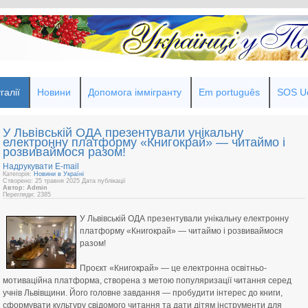
галії
Новини
Допомога іммігранту
Em português
SOS Uc
У Львівській ОДА презентували унікальну
електронну платформу «Книгокрай» — читаймо і
розвиваймося разом!
Надрукувати
E-mail
Категорія:
Новини в Україні
Створено: 25 травня 2025
Дата публікації
Автор: Admin
Перегляди: 2385
У Львівській ОДА презентували унікальну електронну
платформу «Книгокрай» — читаймо і розвиваймося
разом!
⠀
Проєкт «Книгокрай» — це електронна освітньо-
мотиваційна платформа, створена з метою популяризації читання серед
учнів Львівщини. Його головне завдання — пробудити інтерес до книги,
сформувати культуру свідомого читання та дати дітям інструменти для