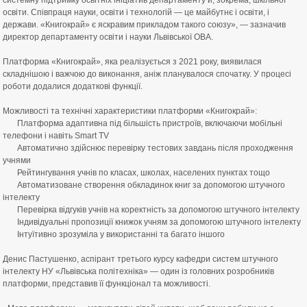
системну підтримку освітніх ініціатив департаменту й, зокрема, шкільної
освіти. Співпраця науки, освіти і технологій — це майбутнє і освіти, і
держави. «Книгокрай» є яскравим прикладом такого союзу», — зазначив
директор департаменту освіти і науки Львівської ОВА.
⠀
Платформа «Книгокрай», яка реалізується з 2021 року, виявилася
складнішою і важчою до виконання, аніж планувалося спочатку. У процесі
роботи додалися додаткові функції.
⠀
Можливості та технічні характеристики платформи «Книгокрай»:
Платформа адаптивна під більшість пристроїв, включаючи мобільні
телефони і навіть Smart TV
Автоматично здійснює перевірку тестових завдань після проходження
учнями
Рейтингування учнів по класах, школах, населених пунктах тощо
Автоматизоване створення обкладинок книг за допомогою штучного
інтелекту
Перевірка відгуків учнів на коректність за допомогою штучного інтелекту
Індивідуальні пропозиції книжок учням за допомогою штучного інтелекту
Інтуїтивно зрозуміла у використанні та багато іншого
⠀
Денис Пастушенко, аспірант третього курсу кафедри систем штучного
інтелекту НУ «Львівська політехніка» — один із головних розробників
платформи, представив її функціонал та можливості.
⠀