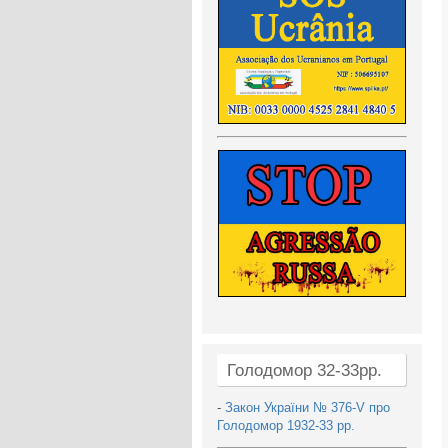
Голодомор 32-33рр.
-
Закон України № 376-V про
Голодомор 1932-33 рр.