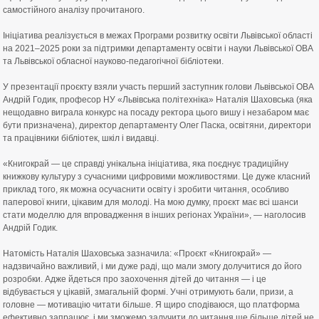
самостійного аналізу прочитаного.
⠀
Ініціатива реалізується в межах Програми розвитку освіти Львівської області
на 2021–2025 роки за підтримки департаменту освіти і науки Львівської ОВА
та Львівської обласної науково-педагогічної бібліотеки.
⠀
У презентації проєкту взяли участь перший заступник голови Львівської ОВА
Андрій Годик, професор НУ «Львівська політехніка» Наталія Шаховська (яка
нещодавно виграла конкурс на посаду ректора цього вишу і незабаром має
бути призначена), директор департаменту Олег Паска, освітяни, директори
та працівники бібліотек, шкіл і видавці.
⠀
«Книгокрай — це справді унікальна ініціатива, яка поєднує традиційну
книжкову культуру з сучасними цифровими можливостями. Це дуже класний
приклад того, як можна осучаснити освіту і зробити читання, особливо
паперової книги, цікавим для молоді. На мою думку, проєкт має всі шанси
стати моделлю для впровадження в інших регіонах України», — наголосив
Андрій Годик.
⠀
Натомість Наталія Шаховська зазначила: «Проєкт «Книгокрай» —
надзвичайно важливий, і ми дуже раді, що мали змогу долучитися до його
розробки. Адже йдеться про заохочення дітей до читання — і це
відбувається у цікавій, змагальній формі. Учні отримують бали, призи, а
головне — мотивацію читати більше. Я щиро сподіваюся, що платформа
ефективно запрацює, і ми зможемо залучити до читання ще більше дітей не