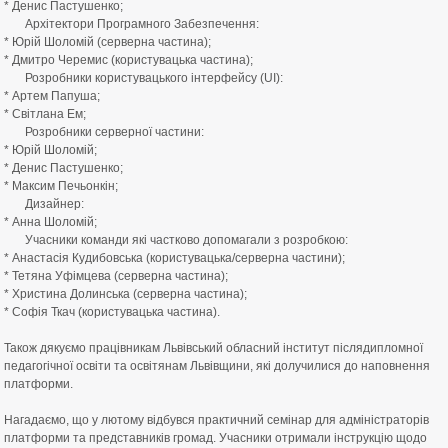
* Денис Пастушенко;
Архітектори Програмного Забезпечення:
* Юрій Шоломій (серверна частина);
* Дмитро Черемис (користувацька частина);
Розробники користувацького інтерфейсу (UI):
* Артем Папуша;
* Світлана Ем;
Розробники серверної частини:
* Юрій Шоломій;
* Денис Пастушенко;
* Максим Печьонкін;
Дизайнер:
* Анна Шоломій;
Учасники команди які частково допомагали з розробкою:
* Анастасія Кудибовська (користувацька/серверна частини);
* Тетяна Уфімцева (серверна частина);
* Христина Долинська (серверна частина);
* Софія Ткач (користувацька частина).
⠀
Також дякуємо працівникам Львівський обласний інститут післядипломної
педагогічної освіти та освітянам Львівщини, які долучилися до наповнення
платформи.
⠀
Нагадаємо, що у лютому відбувся практичний семінар для адміністраторів
платформи та представників громад. Учасники отримали інструкцію щодо