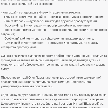
лише зі Львівщини, а й з усієї України».
⠀
«Книгокрай» складається з кількох інтерактивних модулів:
«Книжкова крамничка онлайн» — добірки літератури з коротким описом;
«Книга Вголос» — аудіоверсії книжок для зручного прослуховування;
Форум «Читачі — читачам» — простір для обміну враженнями;
Ігрові та аналітичні матеріали — тести, вікторини, кросворди, інтерактивні
завдання;
Особистий кабінет — система відстеження читацьких досягнень;
Службовий кабінет педагога — інструмент для підтримки та аналізу
читацького прогресу учнів.
⠀
Однією з важливих складових проєкту є рейтингове змагання між школами та
громадами на звання найбільш читацьких. Такий підхід мотивує дітей не
лише читати, а й обговорювати прочитане, аналізувати і формувати власну
думку.
⠀
Під час презентації Олег Паска наголосив, що розробником електронної
платформи «Книгокрай» виступила саме команда Національного
університету «Львівська політехніка».
⠀
«Для нас було дуже важливо, щоб цей проєкт мав якісну технічну реалізацію,
і саме «Львівська політехніка» стала надійним партнером у його створенні.
Щиро дякую університету та особисто пані ректорці Наталії Шаховській за