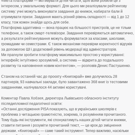
«Мета платформи — мотивувати дітей читати, щоб вони робили це з
інтересом, у змагальному форматі. Для цього ми реалізували рейтингову
систему: учні можуть виконувати завдання до книжок, набирати бали й
отримувати призи. Завдання мають різний рівень складності — від 1 до 12
класу, тож кожен знайде щось для себе.
Платформа адаптивна — вона працює на більшості пристроїв, це не тільки
телефони, а також смарт-телевізори. Завдання перевіряються автоматично,
а результати рейтингування можуть формуватися за класами, школами,
громадами чи семестрами. Є також механізми перевірки коректності відгуків
за допомогою ШІ і додатковий рівень модерації від адміністраторів.
Ми прагнули зробити платформу максимально простою у користуванні:
інтерфейс інтуїтивно зрозумілий, а система — відкрита до подальшого
розвитку та наповнення новим контентом», — розповів Денис Пастушенко.
⠀
Станом на останній час до проєкту «Книгокрай» вже долучилось 28
партнерів, 93 навчальні заклади, було завантажено 368 книг із тестовими
завданнями, налічувалося 44 активні користувачі.
⠀
Коментар Павла Хобзея, директора Львівського обласного інституту
післядипломної педагогічної освіти:
«Останні дослідження PISA показують, що в українських школярів є
проблема з читацькою грамотністю, зокрема, із розумінням прочитаного.
Тому будь-які інструменти, які спонукатимуть наших дітей читати книжки,
ставити питання і розуміти прочитаний текст, — це крок до зміцнення
держави. «Книгокрай» — саме такий інструмент. Тепер важливо, наскільки