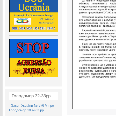
Голодомор 32-33рр.
-
Закон України № 376-V про
Голодомор 1932-33 рр.