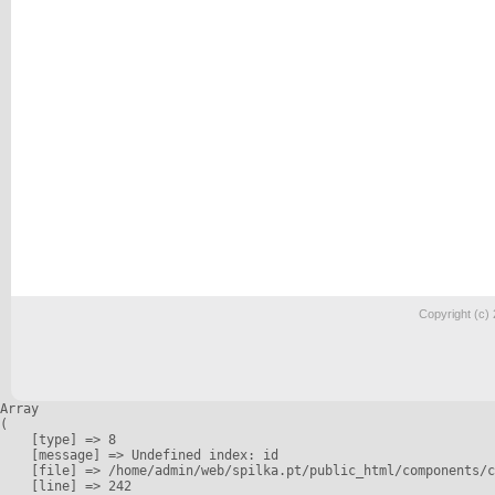
Copyright (c)
Array

(

    [type] => 8

    [message] => Undefined index: id

    [file] => /home/admin/web/spilka.pt/public_html/components/c
    [line] => 242
