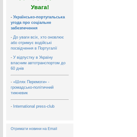
Увага!
-
Українсько-португальська
угода про соціальне
забезпечення
-
До уваги всіх, хто оновлює
або отримує водійські
посвідчення в Португалії
-
У відпустку в Україну
власним автотранспортом до
60 днів
-
«Шлях Перемоги» -
громадсько-політичний
тижневик
-
International press-club
Отримати новини на Email