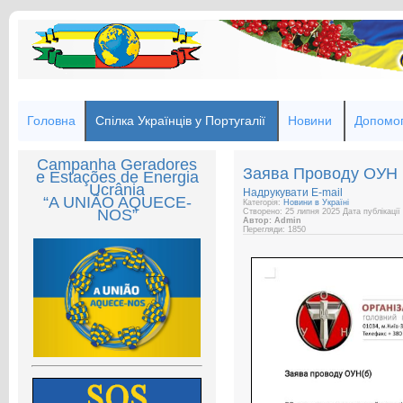
Головна
Спілка Українців у Португалії
Новини
Допомог
Campanha Geradores
Заява Проводу ОУН
e Estações de Energia
Ucrânia
Надрукувати
E-mail
“A UNIÃO AQUECE-
Категорія:
Новини в Україні
NOS”
Створено: 25 липня 2025
Дата публікації
Автор: Admin
Перегляди: 1850