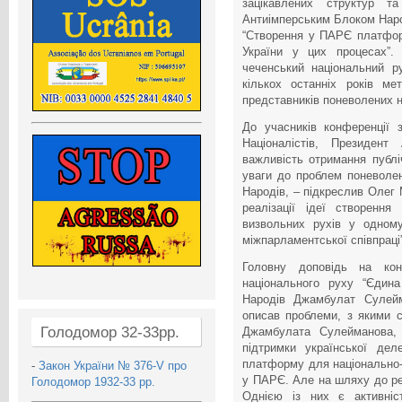
зацікавлених структур та
Антиімперським Блоком Наро
“Створення у ПАРЄ платфор
України у цих процесах”. 
чеченський національний р
кількох останніх років м
представників поневолених н
До учасників конференції з
Націоналістів, Президен
важливість отримання публі
уваги до проблем поневолен
Народів, – підкреслив Олег
реалізації ідеї створення
визвольних рухів у одному
міжпарламентської співпраці”
Головну доповідь на кон
національного руху “Єдина
Народів Джамбулат Сулейм
описав проблеми, з якими 
Голодомор 32-33рр.
Джамбулата Сулейманова, і
підтримки української де
платформу для національно-
-
Закон України № 376-V про
у ПАРЄ. Але на шляху до ре
Голодомор 1932-33 рр.
Однією із них є активніст