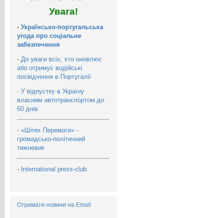
Увага!
-
Українсько-португальська
угода про соціальне
забезпечення
-
До уваги всіх, хто оновлює
або отримує водійські
посвідчення в Португалії
-
У відпустку в Україну
власним автотранспортом до
60 днів
-
«Шлях Перемоги» -
громадсько-політичний
тижневик
-
International press-club
Отримати новини на Email