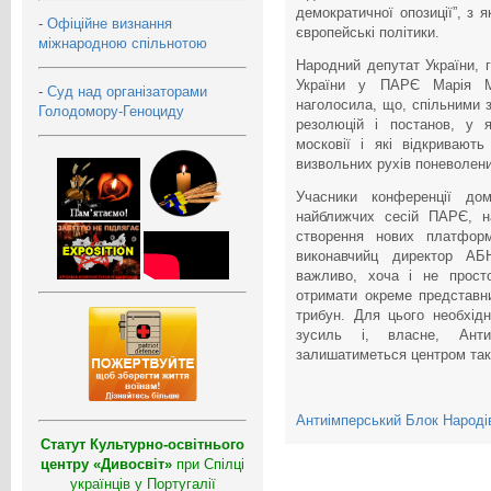
демократичної опозиції”, з 
-
Офіційне визнання
європейські політики.
міжнародною спільнотою
Народний депутат України, г
України у ПАРЄ Марія Ме
-
Суд над організаторами
наголосила, що, спільними
Голодомору-Геноциду
резолюцій і постанов, у я
московії і які відкривают
визвольних рухів поневолени
Учасники конференції до
найближчих сесій ПАРЄ, н
створення нових платформ
виконавчийц директор АБ
важливо, хоча і не просто
отримати окреме представн
трибун. Для цього необхід
зусиль і, власне, Анти
залишатиметься центром тако
Антиімперський Блок Народі
Статут Культурно-освітнього
центру «Дивосвіт»
при Спілці
українців у Португалії