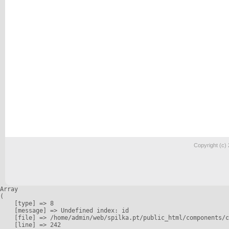
Copyright (c)
Array

(

    [type] => 8

    [message] => Undefined index: id

    [file] => /home/admin/web/spilka.pt/public_html/components/c
    [line] => 242
