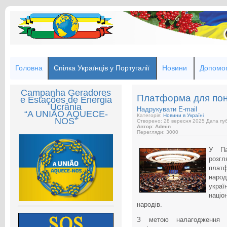
Головна
Спілка Українців у Португалії
Новини
Допомог
Campanha Geradores
Платформа для пон
e Estações de Energia
Ucrânia
Надрукувати
E-mail
“A UNIÃO AQUECE-
Категорія:
Новини в Україні
NOS”
Створено: 28 вересня 2025
Дата пуб
Автор: Admin
Перегляди: 3000
У Па
розгл
платф
народ
укра
наці
народів.
З метою налагодження к